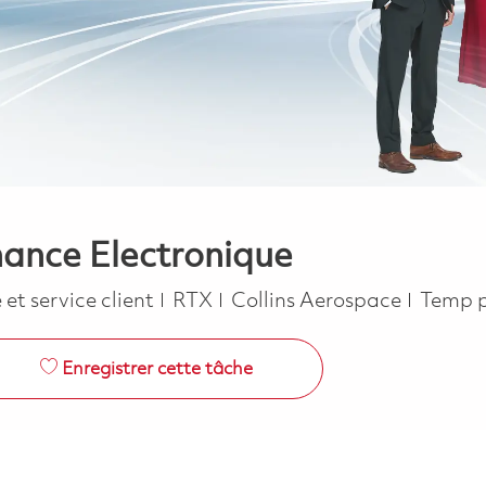
nance Electronique
Job Ty
et service client
RTX
Collins Aerospace
Temp p
Enregistrer cette tâche