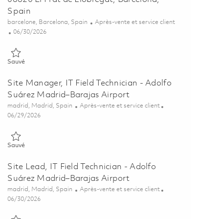
Spain
Emplacement
Catégorie
barcelone, Barcelona, Spain
Après-vente et service client
Posted Date
06/30/2026
Sauvé Site Lead, IT Field Technician - Josep Tarradellas Barcelona-
Sauvé
Site Manager, IT Field Technician - Adolfo
Suárez Madrid–Barajas Airport
Emplacement
Catégorie
madrid, Madrid, Spain
Après-vente et service client
Posted Date
06/29/2026
Sauvé Site Manager, IT Field Technician - Adolfo Suárez Madrid–Ba
Sauvé
Site Lead, IT Field Technician - Adolfo
Suárez Madrid–Barajas Airport
Emplacement
Catégorie
madrid, Madrid, Spain
Après-vente et service client
Posted Date
06/30/2026