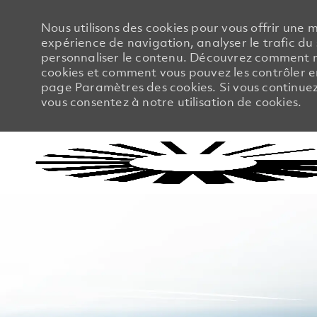
Nous utilisons des cookies pour vous offrir une m
expérience de navigation, analyser le trafic du 
personnaliser le contenu. Découvrez comment no
cookies et comment vous pouvez les contrôler en
page Paramètres des cookies. Si vous continuez à
vous consentez à notre utilisation de cookies.
-
-