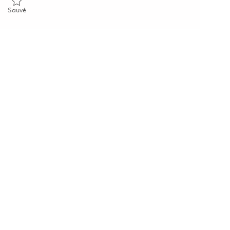
Sauvé Site Lead, IT Field Technician - Adolfo Suárez Madrid–Baraj
Sauvé