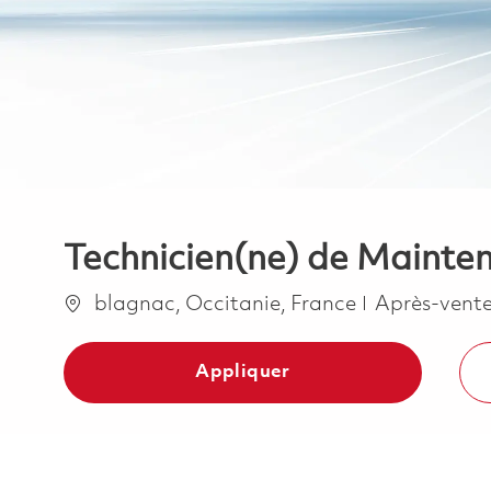
Technicien(ne) de Mainte
Emplacement
Catégorie
blagnac, Occitanie, France
Après-vente 
Appliquer