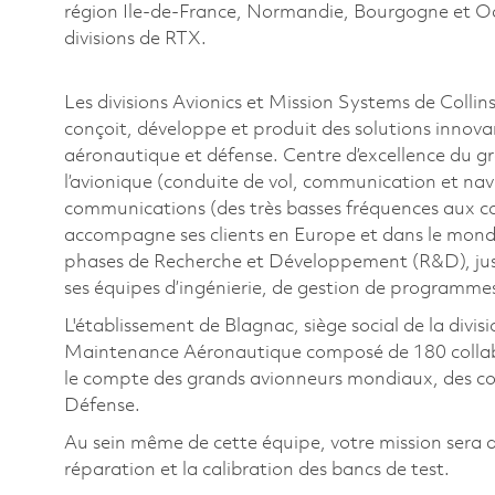
région Ile-de-France, Normandie, Bourgogne et Occi
divisions de RTX.
Les divisions Avionics et Mission Systems de Collin
conçoit, développe et produit des solutions innovan
aéronautique et défense. Centre d’excellence du g
l’avionique (conduite de vol, communication et navi
communications (des très basses fréquences aux co
accompagne ses clients en Europe et dans le monde 
phases de Recherche et Développement (R&D), jusqu
ses équipes d’ingénierie, de gestion de programmes
L'établissement de Blagnac, siège social de la divi
Maintenance Aéronautique composé de 180 collab
le compte des grands avionneurs mondiaux,
des c
Défense.
Au sein même de cette équipe, votre mission sera d
réparation et la calibration des bancs de test.