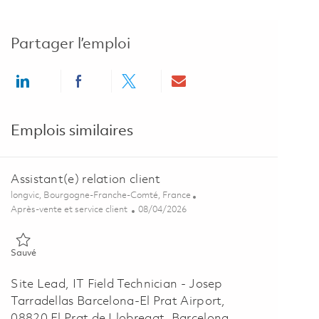
Partager l’emploi
Share via LinkedIn
Share via Facebook
Share via twitter
Share via email
Emplois similaires
Assistant(e) relation client
Emplacement
longvic, Bourgogne-Franche-Comté, France
Catégorie
Posted Date
Après-vente et service client
08/04/2026
Sauvé Assistant(e) relation client 01853346
Sauvé
Site Lead, IT Field Technician - Josep
Tarradellas Barcelona-El Prat Airport,
08820 El Prat de Llobregat, Barcelona,