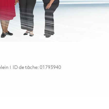
pe
lein
ID de tâche:
01793940