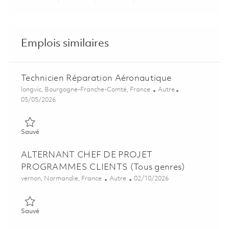
Share via LinkedIn
Share via Facebook
Share via twitter
Share via ema
Emplois similaires
Technicien Réparation Aéronautique
Emplacement
Catégorie
longvic, Bourgogne-Franche-Comté, France
Autre
Posted Date
05/05/2026
Sauvé Technicien Réparation Aéronautique 01814460
Sauvé
ALTERNANT CHEF DE PROJET
PROGRAMMES CLIENTS (Tous genres)
Emplacement
Catégorie
Posted Date
vernon, Normandie, France
Autre
02/10/2026
Sauvé ALTERNANT CHEF DE PROJET PROGRAMMES CLIENTS (
Sauvé