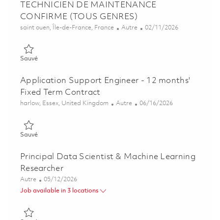
TECHNICIEN DE MAINTENANCE
CONFIRME (TOUS GENRES)
Emplacement
Catégorie
Posted Date
saint ouen, Île-de-France, France
Autre
02/11/2026
Sauvé TECHNICIEN DE MAINTENANCE CONFIRME (TOUS GE
Sauvé
Application Support Engineer - 12 months'
Fixed Term Contract
Emplacement
Catégorie
Posted Date
harlow, Essex, United Kingdom
Autre
06/16/2026
Sauvé Application Support Engineer - 12 months' Fixed Term C
Sauvé
Principal Data Scientist & Machine Learning
Researcher
Catégorie
Posted Date
Autre
05/12/2026
Job available in 3 locations