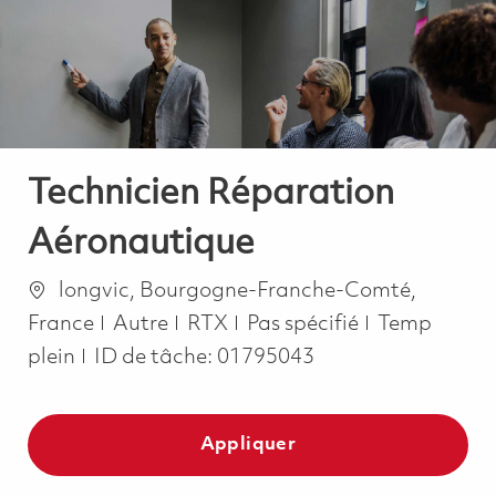
-
-
Technicien Réparation
Aéronautique
Emplacement
longvic, Bourgogne-Franche-Comté,
Catégorie
Job Type
France
Autre
RTX
Pas spécifié
Temp
plein
ID de tâche:
01795043
Appliquer