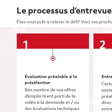
Le processus d’entrevue
Êtes-vous prêt à relever le défi? Voici vos pro
Évaluation préalable à la
Entre
présélection
Certa
Bon nombre de nos offres
saute
d’emploi tirent parti de la
présé
vidéo à la demande et / ou
dire
des évaluations techniques
entre