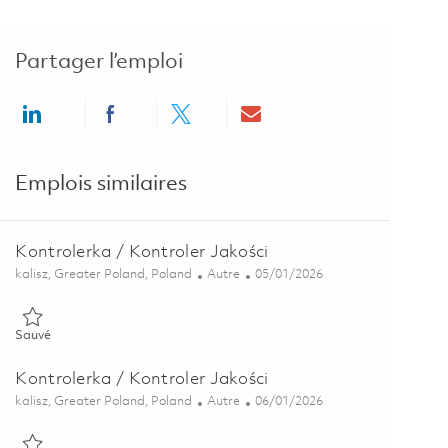
Partager l’emploi
Share via LinkedIn
Share via Facebook
Share via twitter
Share via email
Emplois similaires
Kontrolerka / Kontroler Jakości
Emplacement
Catégorie
Posted Date
kalisz, Greater Poland, Poland
Autre
05/01/2026
Sauvé Kontrolerka / Kontroler Jakości 01827761
Sauvé
Kontrolerka / Kontroler Jakości
Emplacement
Catégorie
Posted Date
kalisz, Greater Poland, Poland
Autre
06/01/2026