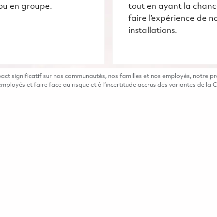
ou en groupe.
tout en ayant la chan
faire l’expérience de n
installations.
t significatif sur nos communautés, nos familles et nos employés, notre pro
ployés et faire face au risque et à l’incertitude accrus des variantes de la