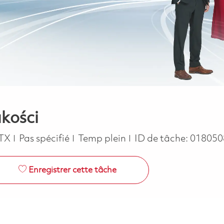
akości
e
Job Type
TX
Pas spécifié
Temp plein
ID de tâche:
018050
Enregistrer cette tâche