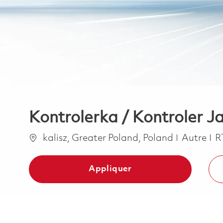
Kontrolerka / Kontroler J
Emplacement
Catégori
kalisz, Greater Poland, Poland
Autre
R
Appliquer