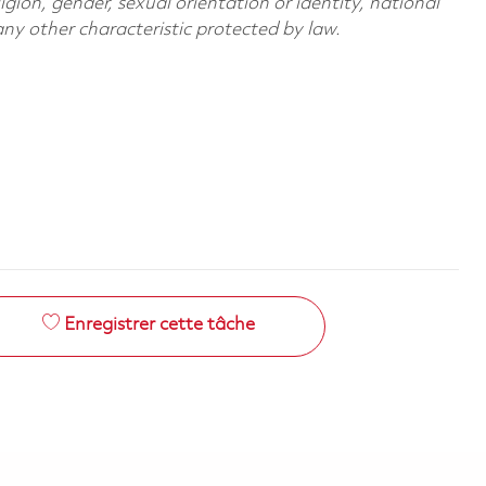
ligion, gender, sexual orientation or identity, national
 any other characteristic protected by law.
Enregistrer cette tâche