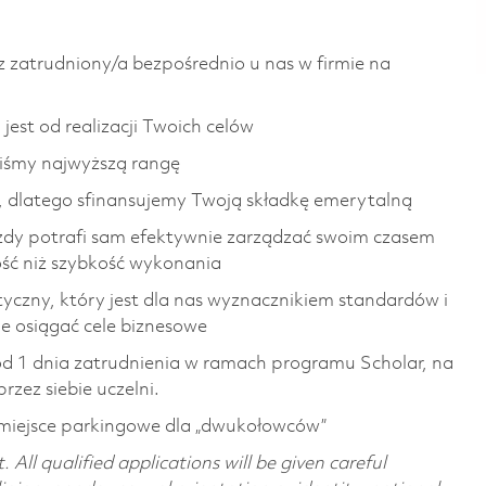
z zatrudniony/a bezpośrednio u nas w firmie na
jest od realizacji Twoich celów
liśmy najwyższą rangę
, dlatego sfinansujemy Twoją składkę emerytalną
ażdy potrafi sam efektywnie zarządzać swoim czasem
ść niż szybkość wykonania
etyczny, który jest dla nas wyznacznikiem standardów i
e osiągać cele biznesowe
 od 1 dnia zatrudnienia w ramach programu Scholar, na
zez siebie uczelni.
 miejsce parkingowe dla „dwukołowców”
All qualified applications will be given careful