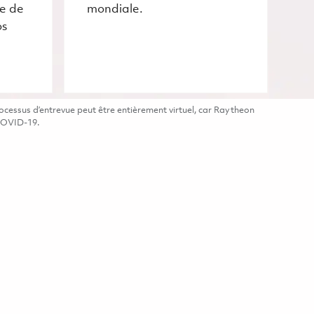
ce de
mondiale.
os
cessus d’entrevue peut être entièrement virtuel, car Raytheon
 COVID-19.