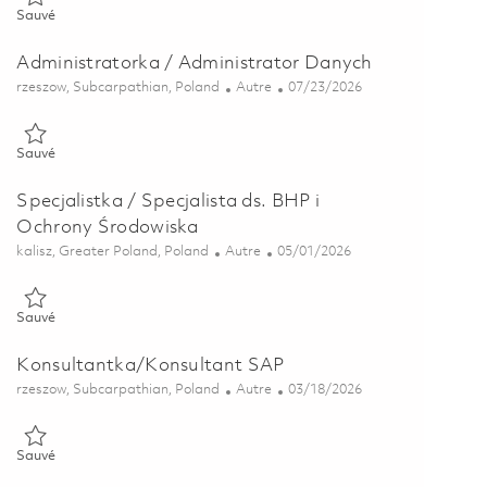
Sauvé Kontrolerka / Kontroler Jakości 01821226
Sauvé
Administratorka / Administrator Danych
Emplacement
Catégorie
Posted Date
rzeszow, Subcarpathian, Poland
Autre
07/23/2026
Sauvé Administratorka / Administrator Danych 01858927
Sauvé
Specjalistka / Specjalista ds. BHP i
Ochrony Środowiska
Emplacement
Catégorie
Posted Date
kalisz, Greater Poland, Poland
Autre
05/01/2026
Sauvé Specjalistka / Specjalista ds. BHP i Ochrony Środowiska 01
Sauvé
Konsultantka/Konsultant SAP
Emplacement
Catégorie
Posted Date
rzeszow, Subcarpathian, Poland
Autre
03/18/2026
Sauvé Konsultantka/Konsultant SAP 01729825
Sauvé