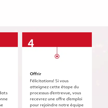
Offrir
Félicitations! Si vous
atteignez cette étape du
dats
processus d’entrevue, vous
onne
recevrez une offre d’emploi
he
pour rejoindre notre équipe