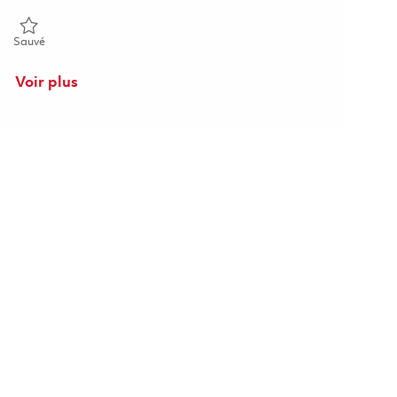
Sauvé Technician (Welder) 01838693
Sauvé
Voir plus