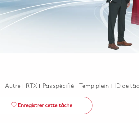
Catégorie
Job Type
e
Autre
RTX
Pas spécifié
Temp plein
ID de tâ
Enregistrer cette tâche