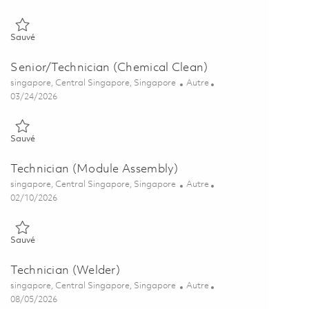
Sauvé Senior / Technician (Inspector) 01823489
Sauvé
Senior/Technician (Chemical Clean)
Emplacement
Catégorie
singapore, Central Singapore, Singapore
Autre
Posted Date
03/24/2026
Sauvé Senior/Technician (Chemical Clean) 01802884
Sauvé
Technician (Module Assembly)
Emplacement
Catégorie
singapore, Central Singapore, Singapore
Autre
Posted Date
02/10/2026
Sauvé Technician (Module Assembly) 01780030
Sauvé
Technician (Welder)
Emplacement
Catégorie
singapore, Central Singapore, Singapore
Autre
Posted Date
08/05/2026