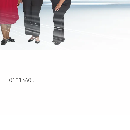
che:
01813605