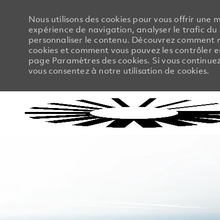
Nous utilisons des cookies pour vous offrir une m
expérience de navigation, analyser le trafic du 
personnaliser le contenu. Découvrez comment no
cookies et comment vous pouvez les contrôler en
page Paramètres des cookies. Si vous continuez à
vous consentez à notre utilisation de cookies.
-
-