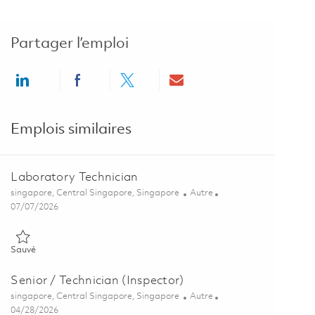
Partager l’emploi
Share via LinkedIn
Share via Facebook
Share via twitter
Share via email
Emplois similaires
Laboratory Technician
Emplacement
Catégorie
singapore, Central Singapore, Singapore
Autre
Posted Date
07/07/2026
Sauvé Laboratory Technician 01828095
Sauvé
Senior / Technician (Inspector)
Emplacement
Catégorie
singapore, Central Singapore, Singapore
Autre
Posted Date
04/28/2026