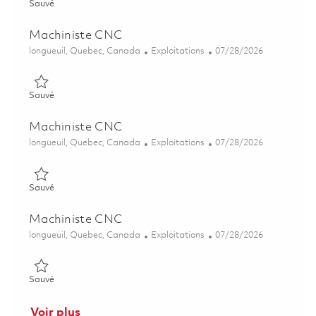
Sauvé Machiniste CNC 01850017
Sauvé
Machiniste CNC
Emplacement
Catégorie
Posted Date
longueuil, Quebec, Canada
Exploitations
07/28/2026
Sauvé Machiniste CNC 01842768
Sauvé
Machiniste CNC
Emplacement
Catégorie
Posted Date
longueuil, Quebec, Canada
Exploitations
07/28/2026
Sauvé Machiniste CNC 01832925
Sauvé
Machiniste CNC
Emplacement
Catégorie
Posted Date
longueuil, Quebec, Canada
Exploitations
07/28/2026
Sauvé Machiniste CNC 01861134
Sauvé
Voir plus