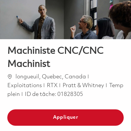
-
-
Machiniste CNC/CNC
Machinist
Emplacement
Catégorie
longueuil, Quebec, Canada
Job Typ
Exploitations
RTX
Pratt & Whitney
Temp
plein
ID de tâche:
01828305
Appliquer