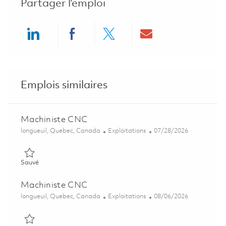
Partager l’emploi
Share via LinkedIn
Share via Facebook
Share via twitter
Share via ema
Emplois similaires
Machiniste CNC
Emplacement
Catégorie
Posted Date
longueuil, Quebec, Canada
Exploitations
07/28/2026
Sauvé Machiniste CNC 01842700
Sauvé
Machiniste CNC
Emplacement
Catégorie
Posted Date
longueuil, Quebec, Canada
Exploitations
08/06/2026