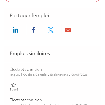
Partager l’emploi
Share via LinkedIn
Share via Facebook
Share via twitter
Share via ema
Emplois similaires
Électrotechnicien
Emplacement
Catégorie
Posted Date
longueuil, Quebec, Canada
Exploitations
06/09/2026
Sauvé Électrotechnicien 01842178
Sauvé
Électrotechnicien