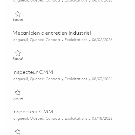
Emplacement
Catégorie
Posted Date
longueuil, Quebec, Canada
Exploitations
06/09/2026
Sauvé Électrotechnicien 01850094
Sauvé
Mécanicien d'entretien industriel
Emplacement
Catégorie
Posted Date
longueuil, Quebec, Canada
Exploitations
06/02/2026
Sauvé Mécanicien d'entretien industriel 01850091
Sauvé
Inspecteur CMM
Emplacement
Catégorie
Posted Date
longueuil, Quebec, Canada
Exploitations
08/03/2026
Sauvé Inspecteur CMM 01863669
Sauvé
Inspecteur CMM
Emplacement
Catégorie
Posted Date
longueuil, Quebec, Canada
Exploitations
03/18/2026