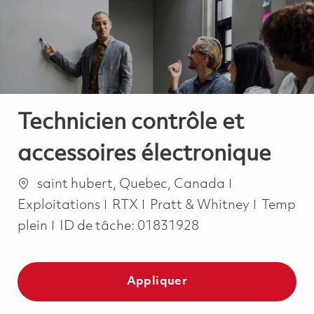
-
-
Technicien contrôle et
accessoires électronique
Emplacement
Catégorie
saint hubert, Quebec, Canada
Job Typ
Exploitations
RTX
Pratt & Whitney
Temp
plein
ID de tâche:
01831928
Appliquer