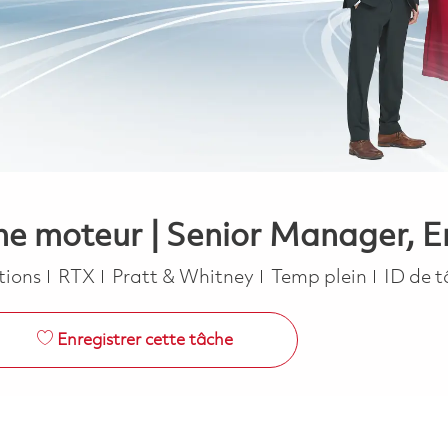
gne moteur | Senior Manager, 
ie
Job Type
tions
RTX
Pratt & Whitney
Temp plein
ID de 
Enregistrer cette tâche