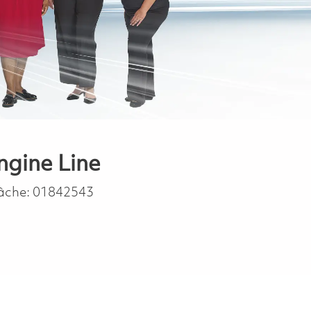
Engine Line
tâche:
01842543