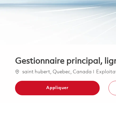
Gestionnaire principal, li
Emplacement
Catégor
saint hubert, Quebec, Canada
Exploita
Appliquer