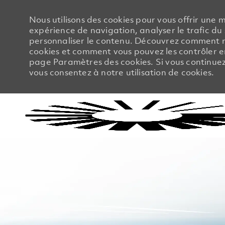
Nous utilisons des cookies pour vous offrir une m
expérience de navigation, analyser le trafic du 
personnaliser le contenu. Découvrez comment no
cookies et comment vous pouvez les contrôler en
page Paramètres des cookies. Si vous continuez à
vous consentez à notre utilisation de cookies.
-
-