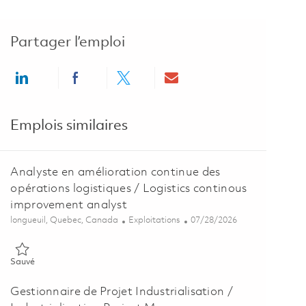
Partager l’emploi
Share via LinkedIn
Share via Facebook
Share via twitter
Share via email
Emplois similaires
Analyste en amélioration continue des
opérations logistiques / Logistics continous
improvement analyst
Emplacement
Catégorie
Posted Date
longueuil, Quebec, Canada
Exploitations
07/28/2026
Sauvé Analyste en amélioration continue des opérations logistique
Sauvé
Gestionnaire de Projet Industrialisation /