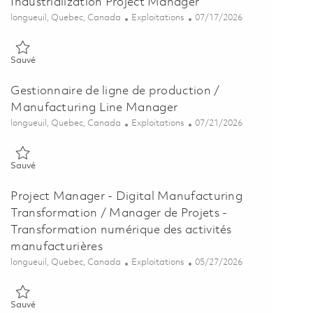
Industrialization Project Manager
Emplacement
Catégorie
Posted Date
longueuil, Quebec, Canada
Exploitations
07/17/2026
Sauvé Gestionnaire de Projet Industrialisation / Industrialization
Sauvé
Gestionnaire de ligne de production /
Manufacturing Line Manager
Emplacement
Catégorie
Posted Date
longueuil, Quebec, Canada
Exploitations
07/21/2026
Sauvé Gestionnaire de ligne de production / Manufacturing Line 
Sauvé
Project Manager - Digital Manufacturing
Transformation / Manager de Projets -
Transformation numérique des activités
manufacturières
Emplacement
Catégorie
Posted Date
longueuil, Quebec, Canada
Exploitations
05/27/2026
Sauvé Project Manager - Digital Manufacturing Transformation / M
Sauvé