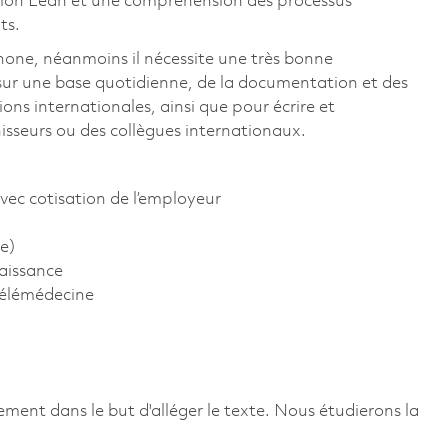
tion Lean et une compréhension des processus
ts.
phone, néanmoins il nécessite une très bonne
 sur une base quotidienne, de la documentation et des
ns internationales, ainsi que pour écrire et
isseurs ou des collègues internationaux.
vec cotisation de l’employeur
e)
aissance
télémédecine
ement dans le but d'alléger le texte. Nous étudierons la