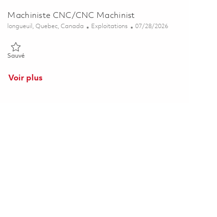
Machiniste CNC/CNC Machinist
Emplacement
Catégorie
Posted Date
longueuil, Quebec, Canada
Exploitations
07/28/2026
Sauvé Machiniste CNC/CNC Machinist 01828305
Sauvé
Voir plus