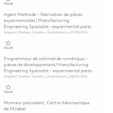
Sauvé Peintre 01854407
Sauvé
Agent Methode – fabrication de pièces
expérimentales | Manufacturing
Engineering Specialist – experimental parts
Emplacement
Catégorie
Posted Date
longueuil, Quebec, Canada
Exploitations
07/03/2026
Sauvé Agent Methode – fabrication de pièces expérimentales | Manu
Sauvé
Programmeur de commande numérique –
pièces de développement/Manufacturing
Engineering Specialist – experimental parts
Emplacement
Catégorie
Posted Date
longueuil, Quebec, Canada
Exploitations
06/01/2026
Sauvé Programmeur de commande numérique – pièces de développem
Sauvé
Monteur polyvalent, Centre Aéronautique
de Mirabel