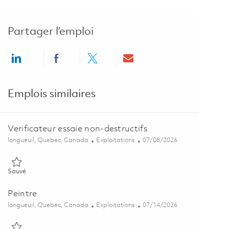
Partager l’emploi
Share via LinkedIn
Share via Facebook
Share via twitter
Share via email
Emplois similaires
Verificateur essaie non-destructifs
Emplacement
Catégorie
Posted Date
longueuil, Quebec, Canada
Exploitations
07/08/2026
Sauvé Verificateur essaie non-destructifs 01854195
Sauvé
Peintre
Emplacement
Catégorie
Posted Date
longueuil, Quebec, Canada
Exploitations
07/14/2026