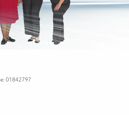
he:
01842797