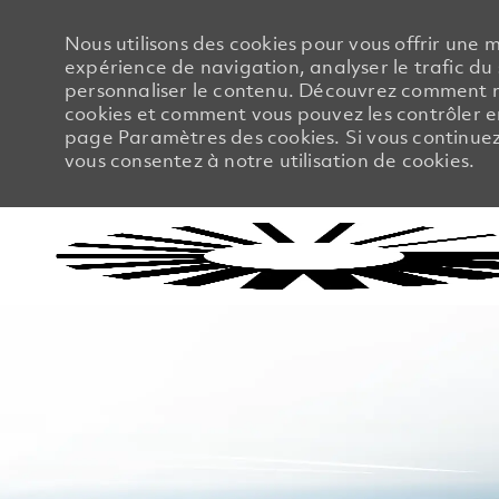
Nous utilisons des cookies pour vous offrir une m
expérience de navigation, analyser le trafic du 
personnaliser le contenu. Découvrez comment no
cookies et comment vous pouvez les contrôler en
page Paramètres des cookies. Si vous continuez à
vous consentez à notre utilisation de cookies.
-
-