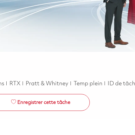
Job Type
ns
RTX
Pratt & Whitney
Temp plein
ID de tâc
Enregistrer cette tâche