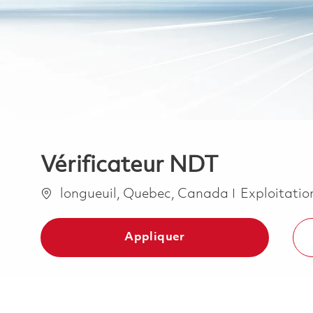
Vérificateur NDT
Emplacement
Catégorie
longueuil, Quebec, Canada
Exploitatio
Appliquer