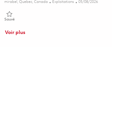
Emplacement
Catégorie
Posted Date
mirabel, Quebec, Canada
Exploitations
05/08/2026
Sauvé Monteur polyvalent, Centre Aéronautique de Mirabel 01835
Sauvé
Voir plus