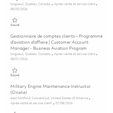
Emplacement
Catégorie
longueuil, Quebec, Canada
Après-vente et service client
Posted Date
08/03/2026
Sauvé Ingénierie des coûts de maintenance sur le cycle de vie 
Sauvé
Gestionnaire de comptes clients – Programme
d'aviation d'affaire | Customer Account
Manager - Business Aviation Program
Emplacement
Catégorie
longueuil, Quebec, Canada
Après-vente et service client
Posted Date
08/01/2026
Sauvé Gestionnaire de comptes clients – Programme d'aviation
Sauvé
Military Engine Maintenance Instructor
(Onsite)
Emplacement
east hartford, Connecticut, United States of America
Catégorie
Posted Date
Après-vente et service client
07/08/2026