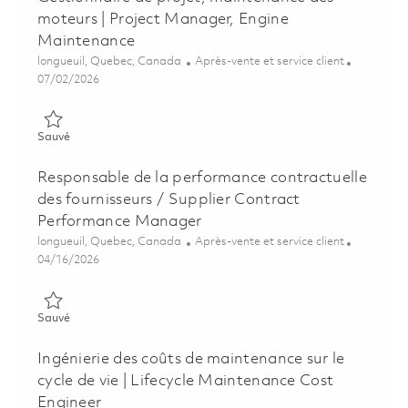
moteurs | Project Manager, Engine
Maintenance
Emplacement
Catégorie
longueuil, Quebec, Canada
Après-vente et service client
Posted Date
07/02/2026
Sauvé Gestionnaire de projet, maintenance des moteurs | Pro
Sauvé
Responsable de la performance contractuelle
des fournisseurs / Supplier Contract
Performance Manager
Emplacement
Catégorie
longueuil, Quebec, Canada
Après-vente et service client
Posted Date
04/16/2026
Sauvé Responsable de la performance contractuelle des fourn
Sauvé
Ingénierie des coûts de maintenance sur le
cycle de vie | Lifecycle Maintenance Cost
Engineer