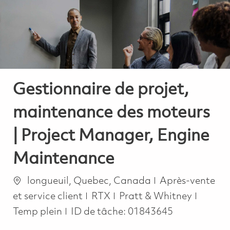
-
-
Gestionnaire de projet,
maintenance des moteurs
| Project Manager, Engine
Maintenance
Emplacement
Catégorie
longueuil, Quebec, Canada
Après-vente
Job Ty
et service client
RTX
Pratt & Whitney
Temp plein
ID de tâche:
01843645