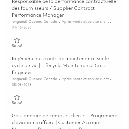
Responsable de la performance contractuelle
des fournisseurs / Supplier Contract
Performance Manager
Emplacement
Catégorie
longueuil, Quebec, Canada
Après-vente et service client
Posted Date
04/16/2026
Sauvé Responsable de la performance contractuelle des fourn
Sauvé
Ingénierie des coûts de maintenance sur le
cycle de vie | Lifecycle Maintenance Cost
Engineer
Emplacement
Catégorie
longueuil, Quebec, Canada
Après-vente et service client
Posted Date
08/03/2026
Sauvé Ingénierie des coûts de maintenance sur le cycle de vie 
Sauvé
Gestionnaire de comptes clients – Programme
d'aviation d'affaire | Customer Account