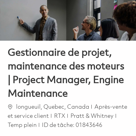
-
-
Gestionnaire de projet,
maintenance des moteurs
| Project Manager, Engine
Maintenance
Emplacement
Catégorie
longueuil, Quebec, Canada
Après-vente
Job Ty
et service client
RTX
Pratt & Whitney
Temp plein
ID de tâche:
01843646