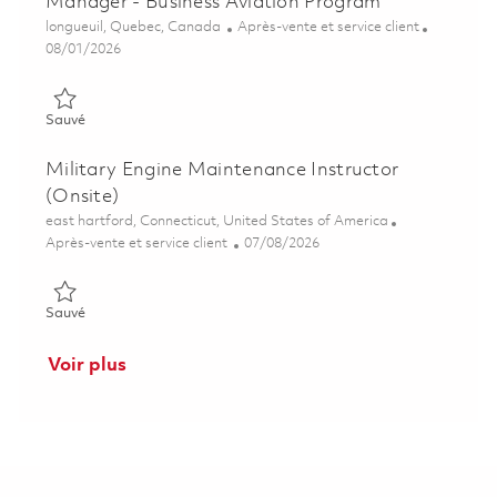
Manager - Business Aviation Program
Emplacement
Catégorie
longueuil, Quebec, Canada
Après-vente et service client
Posted Date
08/01/2026
Sauvé Gestionnaire de comptes clients – Programme d'aviation
Sauvé
Military Engine Maintenance Instructor
(Onsite)
Emplacement
east hartford, Connecticut, United States of America
Catégorie
Posted Date
Après-vente et service client
07/08/2026
Sauvé Military Engine Maintenance Instructor (Onsite) 018565
Sauvé
Voir plus