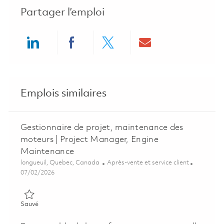
Partager l’emploi
Share via LinkedIn
Share via Facebook
Share via twitter
Share via ema
Emplois similaires
Gestionnaire de projet, maintenance des
moteurs | Project Manager, Engine
Maintenance
Emplacement
Catégorie
longueuil, Quebec, Canada
Après-vente et service client
Posted Date
07/02/2026
Sauvé Gestionnaire de projet, maintenance des moteurs | Pro
Sauvé