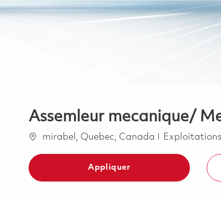
Assemleur mecanique/ Me
Emplacement
Catégorie
mirabel, Quebec, Canada
Exploitation
Appliquer