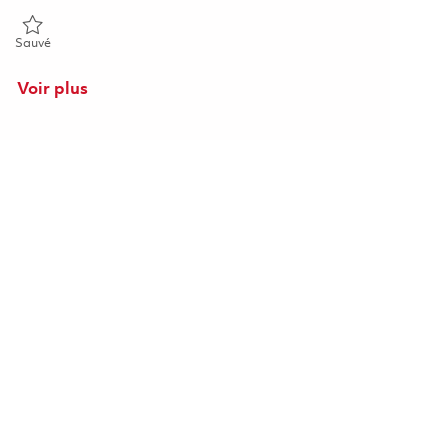
Sauvé Électrotechnicien 01842178
Sauvé
Voir plus