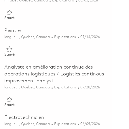
Emplacement
Catégorie
Posted Date
mirabel, Quebec, Canada
Exploitations
08/05/2026
Sauvé Planificateur, inspecteur de maintenance d'aeronefs / Aircra
Sauvé
Peintre
Emplacement
Catégorie
Posted Date
longueuil, Quebec, Canada
Exploitations
07/14/2026
Sauvé Peintre 01854407
Sauvé
Analyste en amélioration continue des
opérations logistiques / Logistics continous
improvement analyst
Emplacement
Catégorie
Posted Date
longueuil, Quebec, Canada
Exploitations
07/28/2026
Sauvé Analyste en amélioration continue des opérations logistique
Sauvé
Électrotechnicien
Emplacement
Catégorie
Posted Date
longueuil, Quebec, Canada
Exploitations
06/09/2026