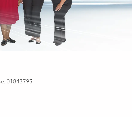
he:
01843793