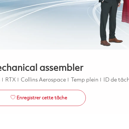
chanical assembler
Job Type
s
RTX
Collins Aerospace
Temp plein
ID de tâc
Enregistrer cette tâche