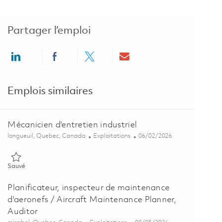
Partager l’emploi
Share via LinkedIn
Share via Facebook
Share via twitter
Share via email
Emplois similaires
Mécanicien d'entretien industriel
Emplacement
Catégorie
Posted Date
longueuil, Quebec, Canada
Exploitations
06/02/2026
Sauvé Mécanicien d'entretien industriel 01850091
Sauvé
Planificateur, inspecteur de maintenance
d'aeronefs / Aircraft Maintenance Planner,
Auditor