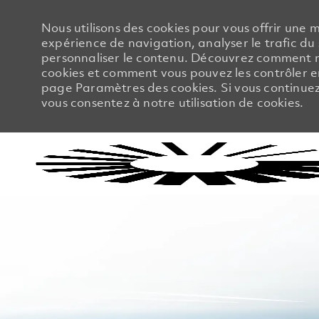
Nous utilisons des cookies pour vous offrir une m
expérience de navigation, analyser le trafic du 
personnaliser le contenu. Découvrez comment no
cookies et comment vous pouvez les contrôler en
page Paramètres des cookies. Si vous continuez à
vous consentez à notre utilisation de cookies.
-
-