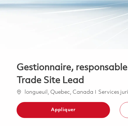
Gestionnaire, responsable
Trade Site Lead
Emplacement
Catégorie
longueuil, Quebec, Canada
Services ju
Appliquer