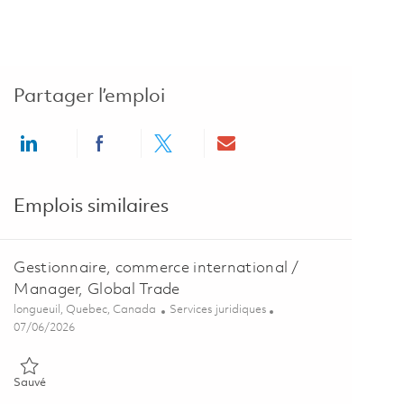
Partager l’emploi
Share via LinkedIn
Share via Facebook
Share via twitter
Share via email
Emplois similaires
Gestionnaire, commerce international /
Manager, Global Trade
Emplacement
Catégorie
longueuil, Quebec, Canada
Services juridiques
Posted Date
07/06/2026
Sauvé Gestionnaire, commerce international / Manager, Global Tr
Sauvé