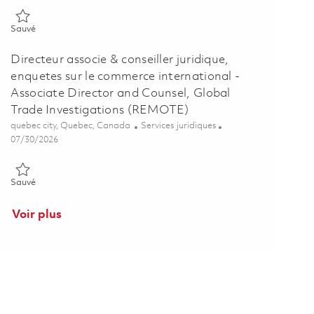
Sauvé Gestionnaire de contrats / Contracts Manager 01840771
Sauvé
Directeur associe & conseiller juridique,
enquetes sur le commerce international -
Associate Director and Counsel, Global
Trade Investigations (REMOTE)
Emplacement
Catégorie
quebec city, Quebec, Canada
Services juridiques
Posted Date
07/30/2026
Sauvé Directeur associe & conseiller juridique, enquetes sur le co
Sauvé
Voir plus