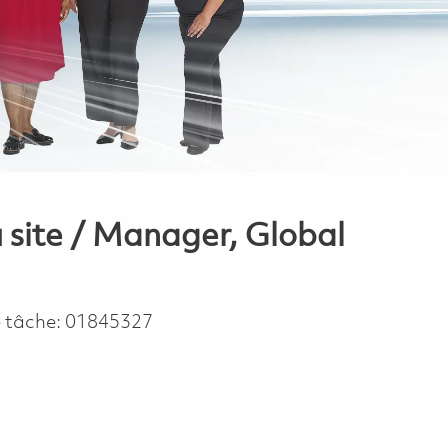
 site / Manager, Global
e tâche:
01845327