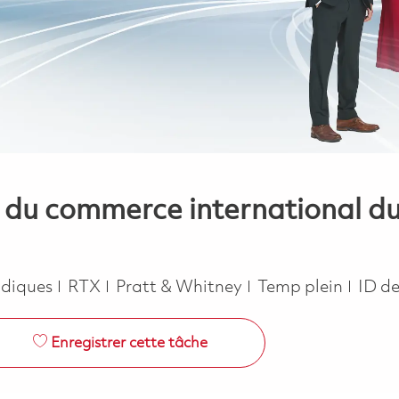
 du commerce international du
Job Type
ridiques
RTX
Pratt & Whitney
Temp plein
ID d
Enregistrer cette tâche