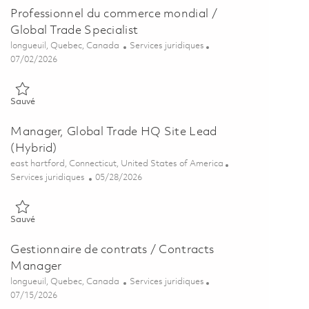
Professionnel du commerce mondial /
Global Trade Specialist
Emplacement
Catégorie
longueuil, Quebec, Canada
Services juridiques
Posted Date
07/02/2026
Sauvé Professionnel du commerce mondial / Global Trade Speciali
Sauvé
Manager, Global Trade HQ Site Lead
(Hybrid)
Emplacement
east hartford, Connecticut, United States of America
Catégorie
Posted Date
Services juridiques
05/28/2026
Sauvé Manager, Global Trade HQ Site Lead (Hybrid) 01845325
Sauvé
Gestionnaire de contrats / Contracts
Manager
Emplacement
Catégorie
longueuil, Quebec, Canada
Services juridiques
Posted Date
07/15/2026