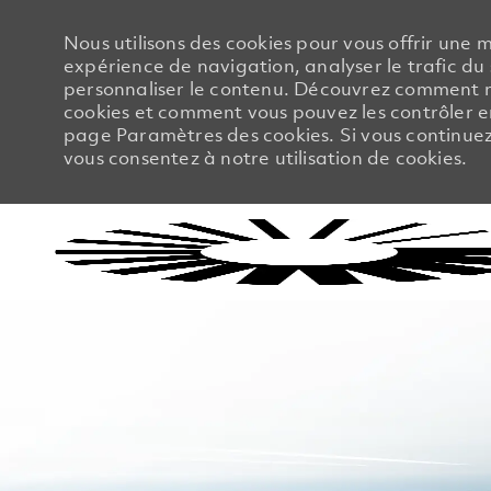
Nous utilisons des cookies pour vous offrir une m
expérience de navigation, analyser le trafic du 
personnaliser le contenu. Découvrez comment no
cookies et comment vous pouvez les contrôler en
page Paramètres des cookies. Si vous continuez à
vous consentez à notre utilisation de cookies.
-
-