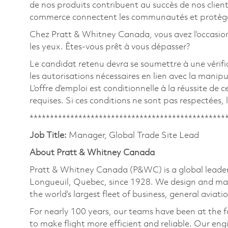
de nos produits contribuent au succès de nos clients
commerce connectent les communautés et protègent
Chez Pratt & Whitney Canada, vous avez l’occasion de
les yeux. Êtes-vous prêt à vous dépasser?
Le candidat retenu devra se soumettre à une vérific
les autorisations nécessaires en lien avec la manip
L’offre d’emploi est conditionnelle à la réussite de c
requises. Si ces conditions ne sont pas respectées, l’
************************************************
Job Title:
Manager, Global Trade Site Lead
About Pratt & Whitney Canada
Pratt & Whitney Canada (P&WC) is a global leader
Longueuil, Quebec, since 1928. We design and man
the world’s largest fleet of business, general aviati
For nearly 100 years, our teams have been at the 
to make flight more efficient and reliable. Our eng