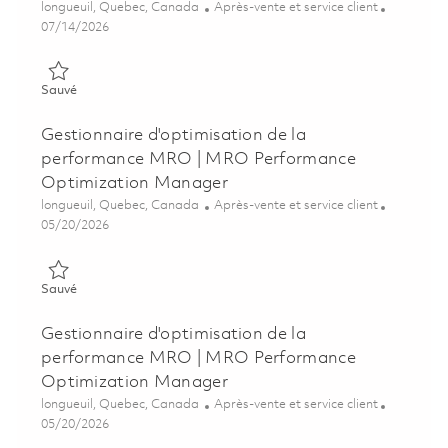
Emplacement
Catégorie
longueuil, Quebec, Canada
Après-vente et service client
Posted Date
07/14/2026
Sauvé Gestionnaire d'événements AOG CFirst | Manager, CFi
Sauvé
Gestionnaire d'optimisation de la
performance MRO | MRO Performance
Optimization Manager
Emplacement
Catégorie
longueuil, Quebec, Canada
Après-vente et service client
Posted Date
05/20/2026
Sauvé Gestionnaire d'optimisation de la performance MRO |
Sauvé
Gestionnaire d'optimisation de la
performance MRO | MRO Performance
Optimization Manager
Emplacement
Catégorie
longueuil, Quebec, Canada
Après-vente et service client
Posted Date
05/20/2026