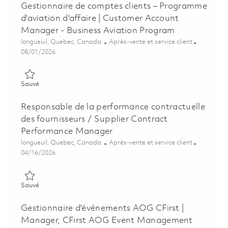
Gestionnaire de comptes clients – Programme
d'aviation d'affaire | Customer Account
Manager - Business Aviation Program
Emplacement
Catégorie
longueuil, Quebec, Canada
Après-vente et service client
Posted Date
08/01/2026
Sauvé Gestionnaire de comptes clients – Programme d'aviation
Sauvé
Responsable de la performance contractuelle
des fournisseurs / Supplier Contract
Performance Manager
Emplacement
Catégorie
longueuil, Quebec, Canada
Après-vente et service client
Posted Date
04/16/2026
Sauvé Responsable de la performance contractuelle des fourn
Sauvé
Gestionnaire d'événements AOG CFirst |
Manager, CFirst AOG Event Management