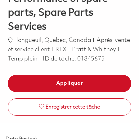
parts, Spare Parts
Services
Emplacement
Catégorie
longueuil, Quebec, Canada
Après-vente
Job Ty
et service client
RTX
Pratt & Whitney
Temp plein
ID de tâche:
01845675
Appliquer
Enregistrer cette tâche