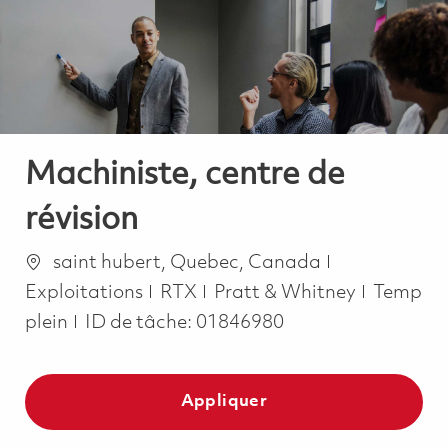
-
-
Machiniste, centre de
révision
Emplacement
Catégorie
saint hubert, Quebec, Canada
Job Typ
Exploitations
RTX
Pratt & Whitney
Temp
plein
ID de tâche:
01846980
Appliquer