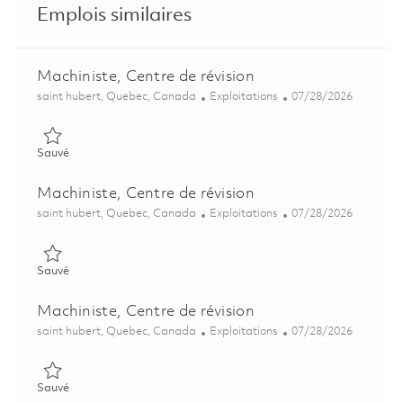
Emplois similaires
Machiniste, Centre de révision
Emplacement
Catégorie
Posted Date
saint hubert, Quebec, Canada
Exploitations
07/28/2026
Sauvé Machiniste, Centre de révision 01842770
Sauvé
Machiniste, Centre de révision
Emplacement
Catégorie
Posted Date
saint hubert, Quebec, Canada
Exploitations
07/28/2026
Sauvé Machiniste, Centre de révision 01842180
Sauvé
Machiniste, Centre de révision
Emplacement
Catégorie
Posted Date
saint hubert, Quebec, Canada
Exploitations
07/28/2026
Sauvé Machiniste, Centre de révision 01854455
Sauvé