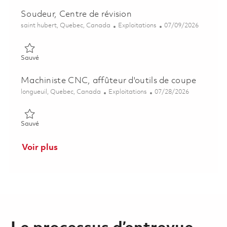
Soudeur, Centre de révision
Emplacement
Catégorie
Posted Date
saint hubert, Quebec, Canada
Exploitations
07/09/2026
Sauvé Soudeur, Centre de révision 01850026
Sauvé
Machiniste CNC, affûteur d'outils de coupe
Emplacement
Catégorie
Posted Date
longueuil, Quebec, Canada
Exploitations
07/28/2026
Sauvé Machiniste CNC, affûteur d'outils de coupe 01697318
Sauvé
Voir plus