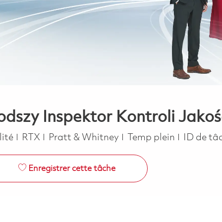
dszy Inspektor Kontroli Jakoś
gorie
Job Type
lité
RTX
Pratt & Whitney
Temp plein
ID de tâ
Enregistrer cette tâche