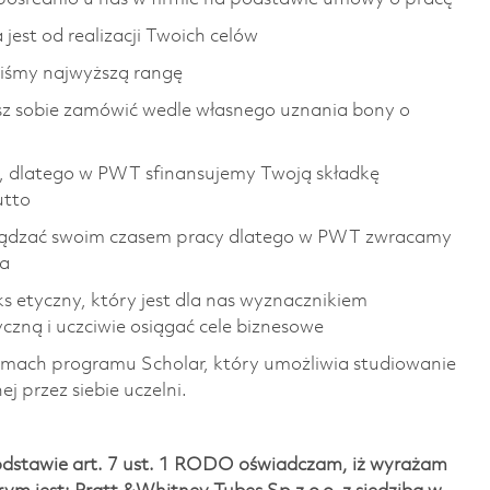
jest od realizacji Twoich celów
liśmy najwyższą rangę
sz sobie zamówić wedle własnego uznania bony o
, dlatego w PWT sfinansujemy Twoją składkę
utto
arządzać swoim czasem pracy dlatego w PWT zwracamy
ia
ks etyczny, który jest dla nas wyznacznikiem
zną i uczciwie osiągać cele biznesowe
ramach programu Scholar, który umożliwia studiowanie
 przez siebie uczelni.
dstawie art. 7 ust. 1 RODO oświadczam, iż wyrażam