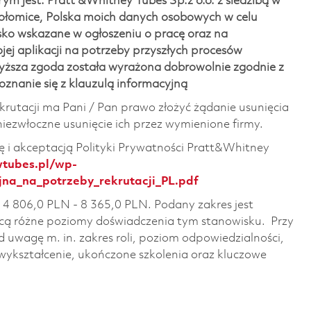
ym jest: Pratt &Whitney Tubes Sp.z o.o. z siedzibą w
połomice, Polska moich danych osobowych w celu
sko wskazane w ogłoszeniu o pracę oraz na
j aplikacji na potrzeby przyszłych procesów
wyższa zgoda została wyrażona dobrowolnie zgodnie z
znanie się z klauzulą informacyjną
ekrutacji ma Pani / Pan prawo złożyć żądanie usunięcia
ezwłoczne usunięcie ich przez wymienione firmy.
ę i akceptacją Polityki Prywatności Pratt&Whitney
wtubes.pl/wp-
na_na_potrzeby_rekrutacji_PL.pdf
4 806,0 PLN - 8 365,0 PLN. Podany zakres jest
ą różne poziomy doświadczenia tym stanowisku. Przy
 uwagę m. in. zakres roli, poziom odpowiedzialności,
wykształcenie, ukończone szkolenia oraz kluczowe