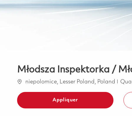
Młodsza Inspektorka / Mło
Emplacement
Caté
niepolomice, Lesser Poland, Poland
Qua
Appliquer