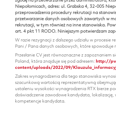
zgodę na przetwarzanie przez administratora, któr
Niepołomicach, adres: ul. Grabska 4, 32-005 Nie
przeprowadzenia procedury rekrutacji na stanowi
przetwarzanie danych osobowych zawartych w moje
rekrutacji, w tym również na inne stanowiska. Po
art. 4 pkt 11 RODO. Niniejszym potwierdzam zapo
W razie rezygnacji z dalszego udziału w procesie r
Pani / Pana danych osobowych, które spowoduje ni
Przesłanie CV jest równoznaczne z zapoznaniem si
Poland, która znajduje się pod adresem:
http://p
content/uploads/2022/09/Klauzula_informacyj
Zakres wynagrodzenia dla tego stanowiska wynosi 
szacunkową wartością reprezentatywną obejmując
ustaleniu wysokości wynagrodzenia RTX bierze pod
doświadczenie zawodowe kandydata, lokalizację, 
kompetencje kandydata.