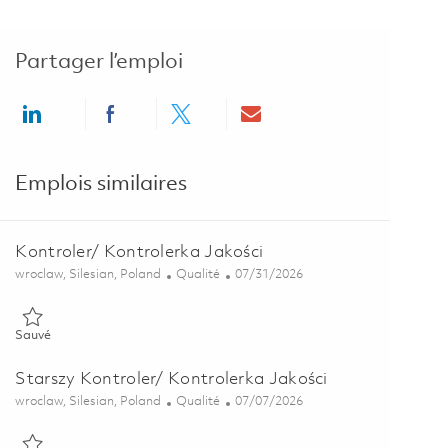
Partager l’emploi
Share via LinkedIn
Share via Facebook
Share via twitter
Share via email
Emplois similaires
Kontroler/ Kontrolerka Jakości
Emplacement
Catégorie
Posted Date
wroclaw, Silesian, Poland
Qualité
07/31/2026
Sauvé Kontroler/ Kontrolerka Jakości 01851308
Sauvé
Starszy Kontroler/ Kontrolerka Jakości
Emplacement
Catégorie
Posted Date
wroclaw, Silesian, Poland
Qualité
07/07/2026