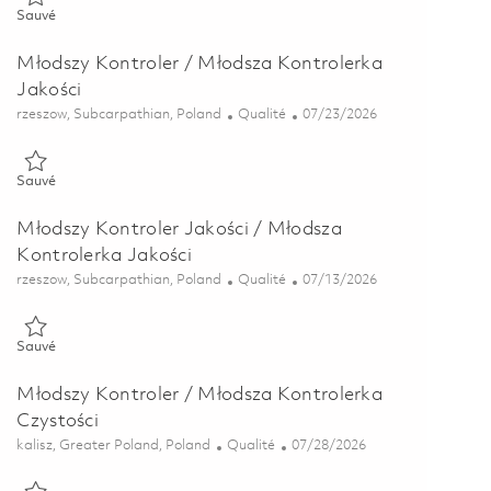
Sauvé Starszy Kontroler/ Kontrolerka Jakości 01852014
Sauvé
Młodszy Kontroler / Młodsza Kontrolerka
Jakości
Emplacement
Catégorie
Posted Date
rzeszow, Subcarpathian, Poland
Qualité
07/23/2026
Sauvé Młodszy Kontroler / Młodsza Kontrolerka Jakości 01859588
Sauvé
Młodszy Kontroler Jakości / Młodsza
Kontrolerka Jakości
Emplacement
Catégorie
Posted Date
rzeszow, Subcarpathian, Poland
Qualité
07/13/2026
Sauvé Młodszy Kontroler Jakości / Młodsza Kontrolerka Jakości 
Sauvé
Młodszy Kontroler / Młodsza Kontrolerka
Czystości
Emplacement
Catégorie
Posted Date
kalisz, Greater Poland, Poland
Qualité
07/28/2026