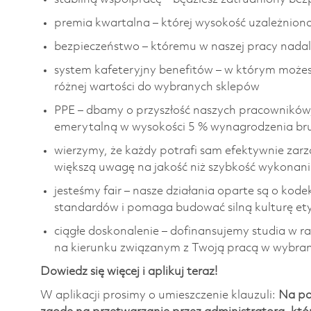
premia kwartalna – której wysokość uzależniona 
bezpieczeństwo – któremu w naszej pracy nada
system kafeteryjny benefitów – w którym może
różnej wartości do wybranych sklepów
PPE – dbamy o przyszłość naszych pracowników
emerytalną w wysokości 5 % wynagrodzenia br
wierzymy, że każdy potrafi sam efektywnie z
większą uwagę na jakość niż szybkość wykonan
jesteśmy fair – nasze działania oparte są o kode
standardów i pomaga budować silną kulturę etyc
ciągłe doskonalenie – dofinansujemy studia w 
na kierunku związanym z Twoją pracą w wybranej
Dowiedz się więcej i aplikuj teraz!
W aplikacji prosimy o umieszczenie klauzuli:
Na po