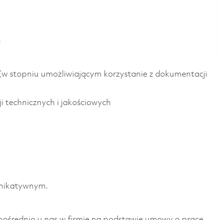
h
(w stopniu umożliwiającym korzystanie z dokumentacji
i technicznych i jakościowych
unikatywnym.
zpośrednio u nas w firmie na podstawie umowy o pracę