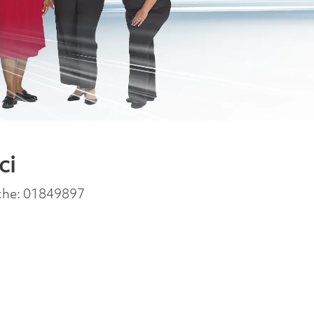
ci
che:
01849897