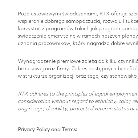
Poza ustawowymi świadczeniami, RTX oferuje szero
wspieranie dobrego samopoczucia, rozwoju i suk
korzystać z programów takich jak program pomoc
świadczenia emerytalne w ramach naszych planó
uznania pracowników, który nagradza dobre wynik
Wynagrodzenie premiowe zależą od kilku czynnikó
biznesowej oraz firmy. Zakres dostępnych benefit
w strukturze organizacji oraz tego, czy stanowisk
RTX adheres to the principles of equal employment. 
consideration without regard to ethnicity, color, re
origin, age, disability, protected veteran status or
Privacy Policy and Terms: