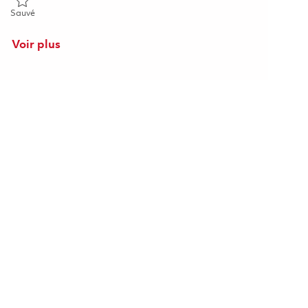
Sauvé Młodszy Kontroler / Młodsza Kontrolerka Czystości 018442
Sauvé
Voir plus