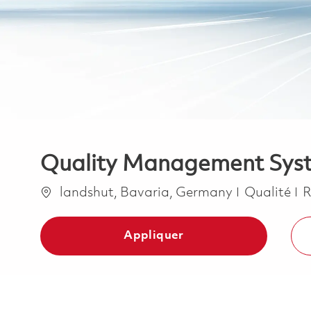
Quality Management Sys
Emplacement
Catégorie
landshut, Bavaria, Germany
Qualité
Appliquer