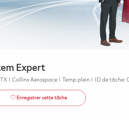
tem Expert
Job Type
RTX
Collins Aerospace
Temp plein
ID de tâche:
Enregistrer cette tâche