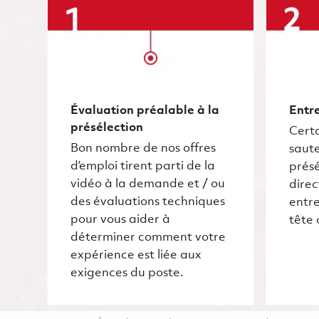
Évaluation préalable à la
Entre
présélection
Certa
Bon nombre de nos offres
saute
d’emploi tirent parti de la
présé
vidéo à la demande et / ou
dire
des évaluations techniques
entre
pour vous aider à
tête 
déterminer comment votre
expérience est liée aux
exigences du poste.