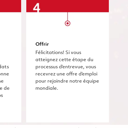
Offrir
Félicitations! Si vous
atteignez cette étape du
dats
processus d’entrevue, vous
onne
recevrez une offre d’emploi
he
pour rejoindre notre équipe
ce de
mondiale.
os