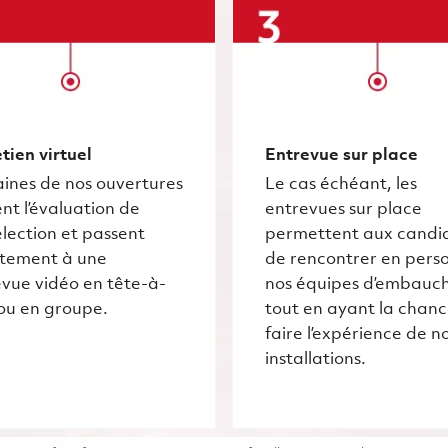
tien virtuel
Entrevue sur place
ines de nos ouvertures
Le cas échéant, les
nt l’évaluation de
entrevues sur place
lection et passent
permettent aux candi
ctement à une
de rencontrer en pers
vue vidéo en tête-à-
nos équipes d’embauc
ou en groupe.
tout en ayant la chan
faire l’expérience de n
installations.