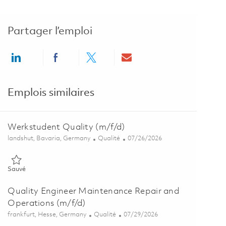
Partager l’emploi
Share via LinkedIn
Share via Facebook
Share via twitter
Share via email
Emplois similaires
Werkstudent Quality (m/f/d)
Emplacement
Catégorie
Posted Date
landshut, Bavaria, Germany
Qualité
07/26/2026
Sauvé Werkstudent Quality (m/f/d) 01857505
Sauvé
Quality Engineer Maintenance Repair and
Operations (m/f/d)
Emplacement
Catégorie
Posted Date
frankfurt, Hesse, Germany
Qualité
07/29/2026