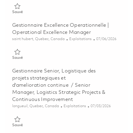
Sauvé Inspecteur révision de la qualité / Aide Monteur, centre
Sauvé
Gestionnaire Excellence Operationnelle |
Operational Excellence Manager
Emplacement
Catégorie
Posted Date
saint hubert, Quebec, Canada
Exploitations
07/06/2026
Sauvé Gestionnaire Excellence Operationnelle | Operational E
Sauvé
Gestionnaire Senior, Logistique des
projets strategiques et
d'amelioration continue / Senior
Manager, Logistics Strategic Projects &
Continuous Improvement
Emplacement
Catégorie
Posted Date
longueuil, Quebec, Canada
Exploitations
07/03/2026
Sauvé Gestionnaire Senior, Logistique des projets strategique
Sauvé