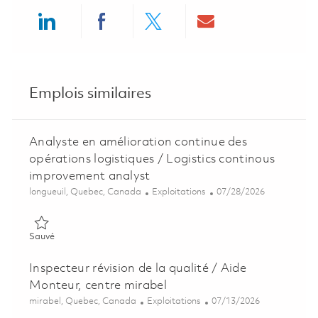
Share via LinkedIn
Share via Facebook
Share via twitter
Share via ema
Emplois similaires
Analyste en amélioration continue des
opérations logistiques / Logistics continous
improvement analyst
Emplacement
Catégorie
Posted Date
longueuil, Quebec, Canada
Exploitations
07/28/2026
Sauvé Analyste en amélioration continue des opérations logist
Sauvé
Inspecteur révision de la qualité / Aide
Monteur, centre mirabel
Emplacement
Catégorie
Posted Date
mirabel, Quebec, Canada
Exploitations
07/13/2026