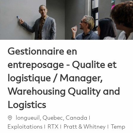
-
-
Gestionnaire en
entreposage - Qualite et
logistique / Manager,
Warehousing Quality and
Logistics
Emplacement
Catégorie
longueuil, Quebec, Canada
Job Typ
Exploitations
RTX
Pratt & Whitney
Temp