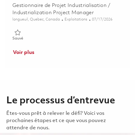
Gestionnaire de Projet Industrialisation /
Industrialization Project Manager
Emplacement
Catégorie
Posted Date
longueuil, Quebec, Canada
Exploitations
07/17/2026
Sauvé Gestionnaire de Projet Industrialisation / Industrializa
Sauvé
Voir plus
Le processus d’entrevue
Êtes-vous prêt à relever le défi? Voici vos
prochaines étapes et ce que vous pouvez
attendre de nous.