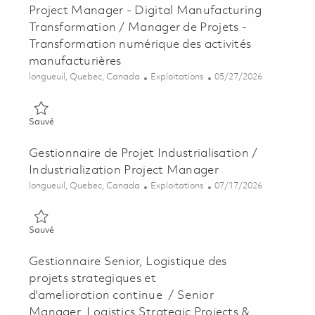
Project Manager - Digital Manufacturing
Transformation / Manager de Projets -
Transformation numérique des activités
manufacturières
Emplacement
Catégorie
Posted Date
longueuil, Quebec, Canada
Exploitations
05/27/2026
Sauvé Project Manager - Digital Manufacturing Transformation
Sauvé
Gestionnaire de Projet Industrialisation /
Industrialization Project Manager
Emplacement
Catégorie
Posted Date
longueuil, Quebec, Canada
Exploitations
07/17/2026
Sauvé Gestionnaire de Projet Industrialisation / Industrializa
Sauvé
Gestionnaire Senior, Logistique des
projets strategiques et
d'amelioration continue / Senior
Manager, Logistics Strategic Projects &