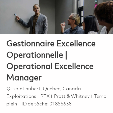
-
-
Gestionnaire Excellence
Operationnelle |
Operational Excellence
Manager
Emplacement
Catégorie
saint hubert, Quebec, Canada
Job Typ
Exploitations
RTX
Pratt & Whitney
Temp
plein
ID de tâche:
01856638