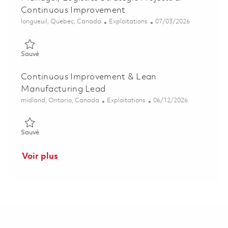
Continuous Improvement
Emplacement
Catégorie
Posted Date
longueuil, Quebec, Canada
Exploitations
07/03/2026
Sauvé Gestionnaire Senior, Logistique des projets strategique
Sauvé
Continuous Improvement & Lean
Manufacturing Lead
Emplacement
Catégorie
Posted Date
midland, Ontario, Canada
Exploitations
06/12/2026
Sauvé Continuous Improvement & Lean Manufacturing Lead 0
Sauvé
Voir plus