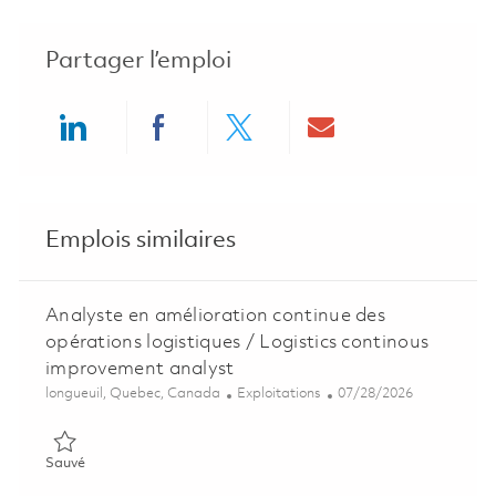
Partager l’emploi
Share via LinkedIn
Share via Facebook
Share via twitter
Share via ema
Emplois similaires
Analyste en amélioration continue des
opérations logistiques / Logistics continous
improvement analyst
Emplacement
Catégorie
Posted Date
longueuil, Quebec, Canada
Exploitations
07/28/2026
Sauvé Analyste en amélioration continue des opérations logist
Sauvé