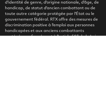
d'identité de genre, d'origine nationale, d'âge, de
handicap, de statut d'ancien combattant ou de
toute autre catégorie protégée par l'État ou le
gouvernement fédéral. RTX offre des mesures de
discrimination positive à l'emploi aux personnes
handicapées et aux anciens combattants
protégés, conformément à l'article 503 de la Loi
sur la réadaptation et à la Loi sur l'aide à la
réadaptation des anciens combattants de l'ère du
Vietnam.
L’EAE fait loi
|
L’EAE fait loi – en français (Canada)
|
Participation à la vérification électronique
|
Participation à la vérification électronique – en
français (Canada)
FMLA
|
Transparence de la rémunération |
EE
Polygraph Protection Act
|
Le droit au travail
|
Le
droit au travail – en français (Canada)
|
Demande