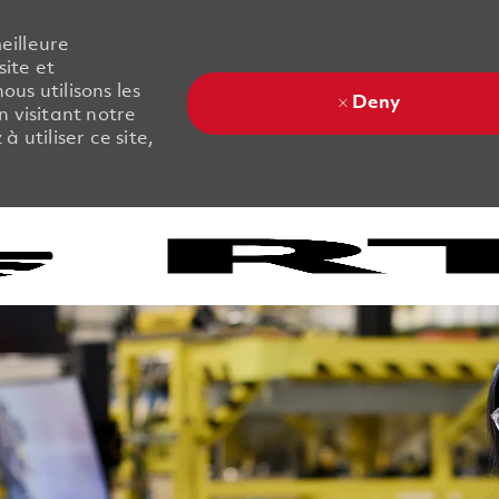
eilleure
site et
us utilisons les
Deny
 visitant notre
 utiliser ce site,
Skip to main content
Skip to main content