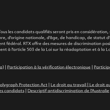
s les candidats qualifiés seront pris en considération, s
enre, d'origine nationale, d'âge, de handicap, de statut
nt fédéral. RTX offre des mesures de discrimination pos
à l'article 503 de la Loi sur la réadaptation et à la Loi
da)
|
Participation à la vérification électronique
|
Particip
olygraph Protection Act
|
Le droit au travail
|
Le droit a
es candidats
|
Descriptif antidiscrimination de l’Australie