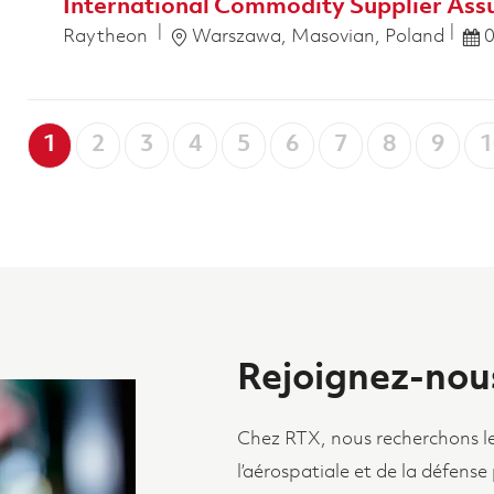
International Commodity Supplier Assu
Emplacement
Pos
Raytheon
Warszawa, Masovian, Poland
1
2
3
4
5
6
7
8
9
1
Rejoignez-nou
Chez RTX, nous recherchons les 
l’aérospatiale et de la défense