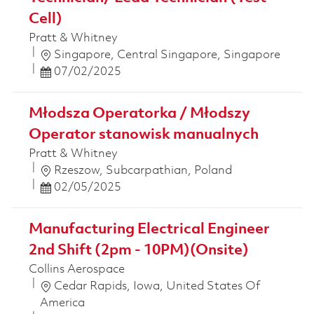
Cell)
Pratt & Whitney
位置
Singapore, Central Singapore, Singapore
Posted Date
07/02/2025
Młodsza Operatorka / Młodszy
Operator stanowisk manualnych
Pratt & Whitney
位置
Rzeszow, Subcarpathian, Poland
Posted Date
02/05/2025
Manufacturing Electrical Engineer
2nd Shift (2pm - 10PM)(Onsite)
Collins Aerospace
位置
Cedar Rapids, Iowa, United States Of
America