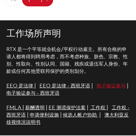
工作场所声明
RTX 是一个平等就业机会/平权行动雇主。所有合格的申
请人都将得到聘用考虑，而不考虑种族、肤色、宗教、性
别、性取向、性别认同、国籍、残疾或退伍军人身份、年
龄或任何其他受联邦保护的类别划分。
EEO 是法律
|
EEO 是法律 - 西班牙语
|
电子验证参与
|
电子验证参与 - 西班牙语
FMLA
|
薪酬透明
|
EE 测谎保护法案
|
工作权
|
工作权 -
西班牙语
|
申请便利设施
|
候选人帐户协助
|
澳大利亚反
歧视情况说明书