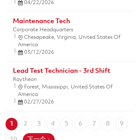
Posted Date
04/22/2026
Maintenance Tech
Corporate Headquarters
位置
Chesapeake, Virginia, United States Of
America
Posted Date
03/12/2026
Lead Test Technician - 3rd Shift
Raytheon
位置
Forest, Mississippi, United States Of
America
Posted Date
02/27/2026
1
2
3
4
5
6
7
8
9
10
下一个