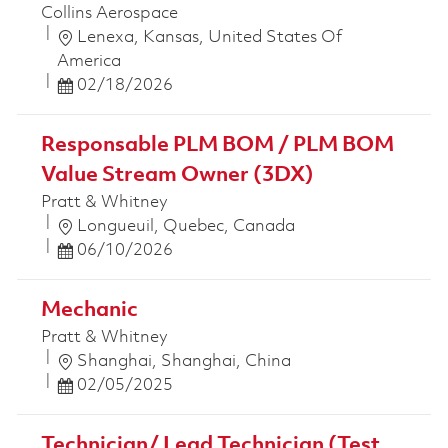
Collins Aerospace
位置
Lenexa, Kansas, United States Of
America
Posted Date
02/18/2026
Responsable PLM BOM / PLM BOM
Value Stream Owner (3DX)
Pratt & Whitney
位置
Longueuil, Quebec, Canada
Posted Date
06/10/2026
Mechanic
Pratt & Whitney
位置
Shanghai, Shanghai, China
Posted Date
02/05/2025
Technician/ Lead Technician (Test