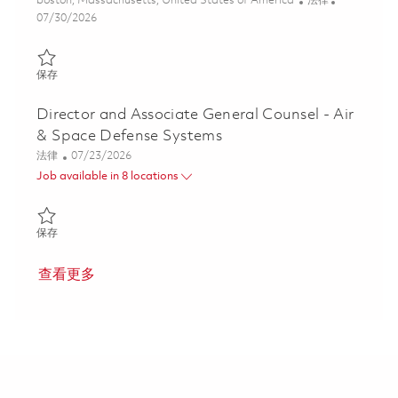
boston, Massachusetts, United States of America
法律
Posted Date
07/30/2026
保存 Associate Director, Analytics & Corrective Actions Lead 018
保存
Director and Associate General Counsel - Air
& Space Defense Systems
类别
Posted Date
法律
07/23/2026
Job available in 8 locations
保存 Director and Associate General Counsel - Air & Space Defe
保存
查看更多