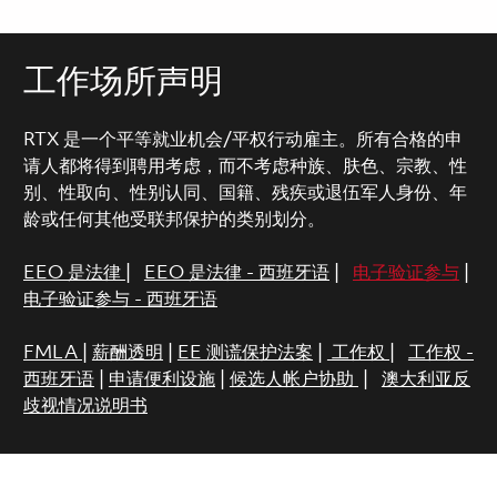
工作场所声明
RTX 是一个平等就业机会/平权行动雇主。所有合格的申
请人都将得到聘用考虑，而不考虑种族、肤色、宗教、性
别、性取向、性别认同、国籍、残疾或退伍军人身份、年
龄或任何其他受联邦保护的类别划分。
EEO 是法律
|
EEO 是法律 - 西班牙语
|
电子验证参与
|
电子验证参与 - 西班牙语
FMLA
|
薪酬透明
|
EE 测谎保护法案
|
工作权
|
工作权 -
西班牙语
|
申请便利设施
|
候选人帐户协助
|
澳大利亚反
歧视情况说明书