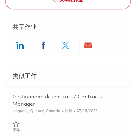
保存此作业
共享作业
Share via LinkedIn
Share via Facebook
Share via twitter
Share via ema
类似工作
Gestionnaire de contrats / Contracts
Manager
位置
类别
Posted Date
longueuil, Quebec, Canada
法律
07/15/2026
保存 Gestionnaire de contrats / Contracts Manager 01840771
保存