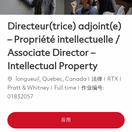
Directeur(trice) adjoint(e)
– Propriété intellectuelle /
Associate Director –
Intellectual Property
位置
类别
longueuil, Quebec, Canada
法律
RTX
Job Type
Pratt & Whitney
Full time
作业编号:
01832057
应用