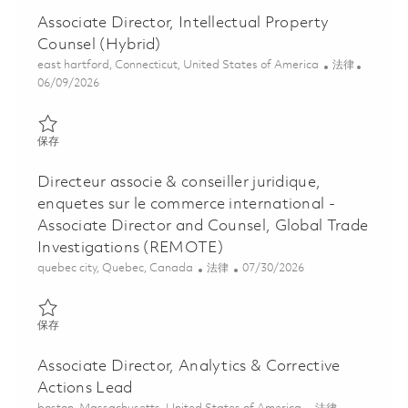
Associate Director, Intellectual Property
Counsel (Hybrid)
位置
类别
east hartford, Connecticut, United States of America
法律
Posted Date
06/09/2026
保存 Associate Director, Intellectual Property Counsel (Hybrid) 0
保存
Directeur associe & conseiller juridique,
enquetes sur le commerce international -
Associate Director and Counsel, Global Trade
Investigations (REMOTE)
位置
类别
Posted Date
quebec city, Quebec, Canada
法律
07/30/2026
保存 Directeur associe & conseiller juridique, enquetes sur le co
保存
Associate Director, Analytics & Corrective
Actions Lead
位置
类别