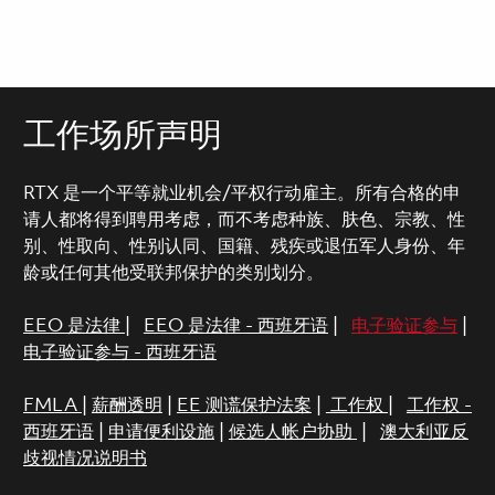
工作场所声明
RTX 是一个平等就业机会/平权行动雇主。所有合格的申
请人都将得到聘用考虑，而不考虑种族、肤色、宗教、性
别、性取向、性别认同、国籍、残疾或退伍军人身份、年
龄或任何其他受联邦保护的类别划分。
EEO 是法律
|
EEO 是法律 - 西班牙语
|
电子验证参与
|
电子验证参与 - 西班牙语
FMLA
|
薪酬透明
|
EE 测谎保护法案
|
工作权
|
工作权 -
西班牙语
|
申请便利设施
|
候选人帐户协助
|
澳大利亚反
歧视情况说明书