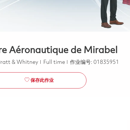
re Aéronautique de Mirabel
Job Type
ratt & Whitney
Full time
作业编号:
01835951
保存此作业