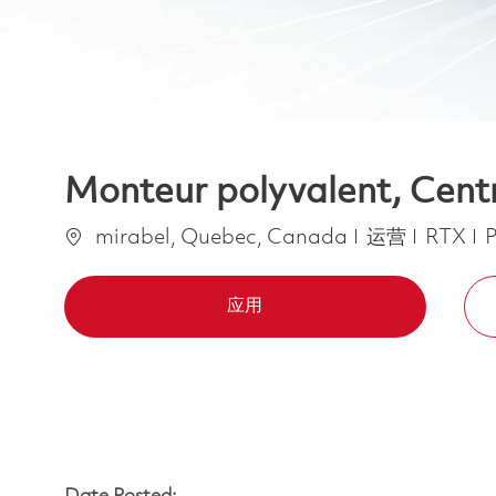
Monteur polyvalent, Cent
位置
类别
mirabel, Quebec, Canada
运营
RTX
P
应用