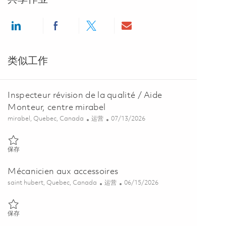
Share via LinkedIn
Share via Facebook
Share via twitter
Share via email
类似工作
Inspecteur révision de la qualité / Aide
Monteur, centre mirabel
位置
类别
Posted Date
mirabel, Quebec, Canada
运营
07/13/2026
保存 Inspecteur révision de la qualité / Aide Monteur, centre mirabel 
保存
Mécanicien aux accessoires
位置
类别
Posted Date
saint hubert, Quebec, Canada
运营
06/15/2026
保存 Mécanicien aux accessoires 01852572
保存