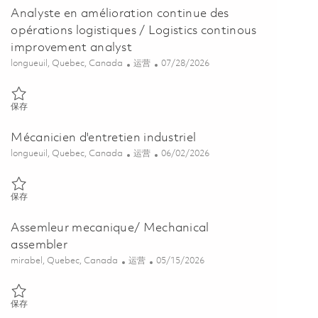
Analyste en amélioration continue des
opérations logistiques / Logistics continous
improvement analyst
位置
类别
Posted Date
longueuil, Quebec, Canada
运营
07/28/2026
保存 Analyste en amélioration continue des opérations logistiques / 
保存
Mécanicien d'entretien industriel
位置
类别
Posted Date
longueuil, Quebec, Canada
运营
06/02/2026
保存 Mécanicien d'entretien industriel 01850091
保存
Assemleur mecanique/ Mechanical
assembler
位置
类别
Posted Date
mirabel, Quebec, Canada
运营
05/15/2026
保存 Assemleur mecanique/ Mechanical assembler 01843793
保存