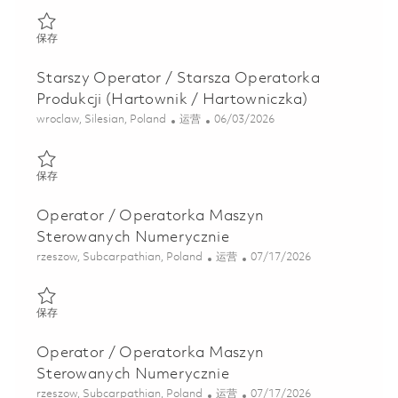
保存 Młodszy Operator / Młodsza Operatorka Obrabiarek Konw
保存
Starszy Operator / Starsza Operatorka
Produkcji (Hartownik / Hartowniczka)
位置
类别
Posted Date
wroclaw, Silesian, Poland
运营
06/03/2026
保存 Starszy Operator / Starsza Operatorka Produkcji (Hartown
保存
Operator / Operatorka Maszyn
Sterowanych Numerycznie
位置
类别
Posted Date
rzeszow, Subcarpathian, Poland
运营
07/17/2026
保存 Operator / Operatorka Maszyn Sterowanych Numerycznie 
保存
Operator / Operatorka Maszyn
Sterowanych Numerycznie
位置
类别
Posted Date
rzeszow, Subcarpathian, Poland
运营
07/17/2026