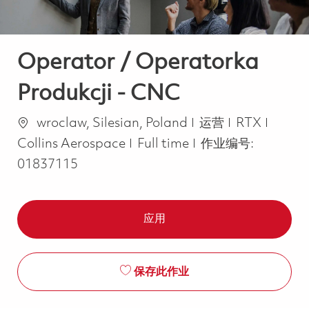
Operator / Operatorka
Produkcji - CNC
位置
类别
wroclaw, Silesian, Poland
运营
RTX
Job Type
Collins Aerospace
Full time
作业编号:
01837115
应用
保存此作业