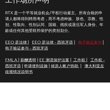
工作场所声明
RTX 是一个平等就业机会/平权行动雇主。所有合格的申
请人都将得到聘用考虑，而不考虑种族、肤色、宗教、性
别、性取向、性别认同、国籍、残疾或退伍军人身份、年
龄或任何其他受联邦保护的类别划分。
EEO 是法律
|
EEO 是法律 - 西班牙语
|
电子验证参与
|
电子验证参与 - 西班牙语
FMLA
|
薪酬透明
|
EE 测谎保护法案
|
工作权
|
工作权 -
西班牙语
|
申请便利设施
|
候选人帐户协助
|
澳大利亚反
歧视情况说明书