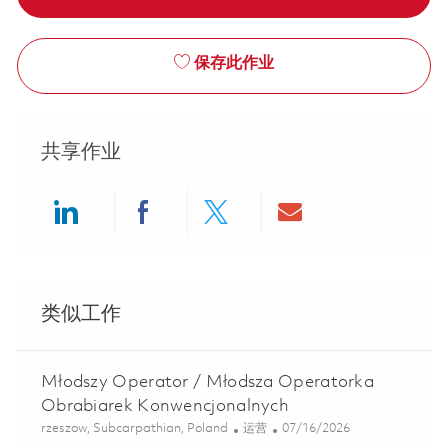
保存此作业
共享作业
Share via LinkedIn
Share via Facebook
Share via twitter
Share via ema
类似工作
Młodszy Operator / Młodsza Operatorka
Obrabiarek Konwencjonalnych
位置
类别
Posted Date
rzeszow, Subcarpathian, Poland
运营
07/16/2026