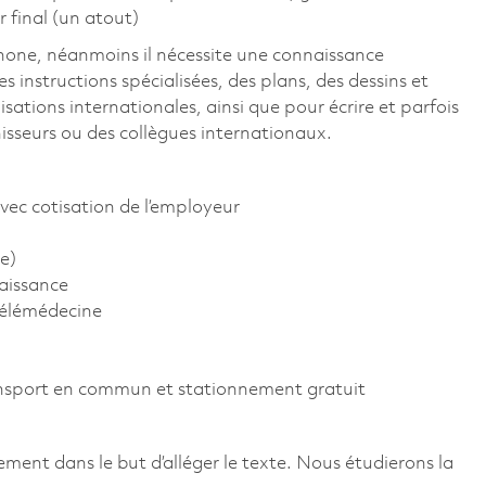
r final (un atout)
ophone, néanmoins il nécessite une connaissance
s instructions spécialisées, des plans, des dessins et
ations internationales, ainsi que pour écrire et parfois
isseurs ou des collègues internationaux.
vec cotisation de l’employeur
e)
aissance
télémédecine
ansport en commun et stationnement gratuit
ement dans le but d’alléger le texte. Nous étudierons la