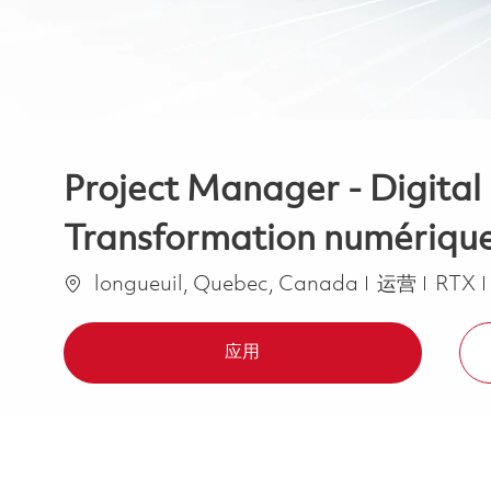
Project Manager - Digital
Transformation numérique 
位置
类别
longueuil, Quebec, Canada
运营
RTX
应用