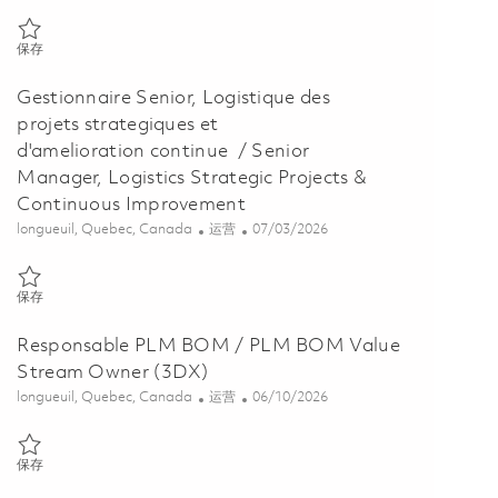
保存 Gestionnaire de Projet Industrialisation / Industrialization Proj
保存
Gestionnaire Senior, Logistique des
projets strategiques et
d'amelioration continue / Senior
Manager, Logistics Strategic Projects &
Continuous Improvement
位置
类别
Posted Date
longueuil, Quebec, Canada
运营
07/03/2026
保存 Gestionnaire Senior, Logistique des projets strategiques et d'am
保存
Responsable PLM BOM / PLM BOM Value
Stream Owner (3DX)
位置
类别
Posted Date
longueuil, Quebec, Canada
运营
06/10/2026
保存 Responsable PLM BOM / PLM BOM Value Stream Owner (3DX) 
保存