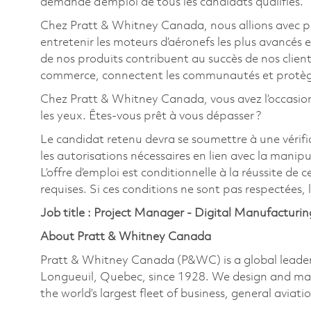
demande d’emploi de tous les candidats qualifiés.
Chez Pratt & Whitney Canada, nous allions avec pa
entretenir les moteurs d’aéronefs les plus avancés e
de nos produits contribuent au succès de nos clients
commerce, connectent les communautés et protègen
Chez Pratt & Whitney Canada, vous avez l’occasion de 
les yeux. Êtes-vous prêt à vous dépasser ?
Le candidat retenu devra se soumettre à une vérific
les autorisations nécessaires en lien avec la manip
L’offre d’emploi est conditionnelle à la réussite de c
requises. Si ces conditions ne sont pas respectées, l’
Job title : Project Manager - Digital Manufacturi
About Pratt & Whitney Canada
Pratt & Whitney Canada (P&WC) is a global leader
Longueuil, Quebec, since 1928. We design and man
the world’s largest fleet of business, general aviati