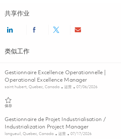
共享作业
Share via LinkedIn
Share via Facebook
Share via twitter
Share via email
类似工作
Gestionnaire Excellence Operationnelle |
Operational Excellence Manager
位置
类别
Posted Date
saint hubert, Quebec, Canada
运营
07/06/2026
保存 Gestionnaire Excellence Operationnelle | Operational Excellenc
保存
Gestionnaire de Projet Industrialisation /
Industrialization Project Manager
位置
类别
Posted Date
longueuil, Quebec, Canada
运营
07/17/2026