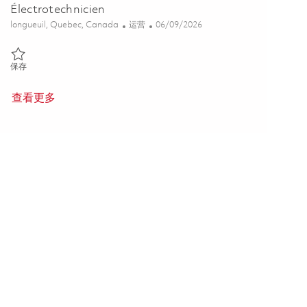
Électrotechnicien
位置
类别
Posted Date
longueuil, Quebec, Canada
运营
06/09/2026
保存 Électrotechnicien 01842178
保存
查看更多