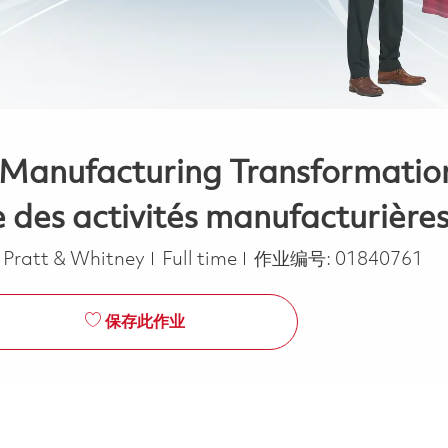
 Manufacturing Transformation
des activités manufacturière
Job Type
Pratt & Whitney
Full time
作业编号:
01840761
保存此作业