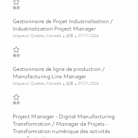
保存 Analyste en amélioration continue des opérations logistique
保存
Gestionnaire de Projet Industrialisation /
Industrialization Project Manager
位置
类别
Posted Date
longueuil, Quebec, Canada
运营
07/17/2026
保存 Gestionnaire de Projet Industrialisation / Industrialization
保存
Gestionnaire de ligne de production /
Manufacturing Line Manager
位置
类别
Posted Date
longueuil, Quebec, Canada
运营
07/21/2026
保存 Gestionnaire de ligne de production / Manufacturing Line 
保存
Project Manager - Digital Manufacturing
Transformation / Manager de Projets -
Transformation numérique des activités