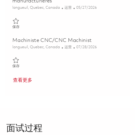
manufacturières
位置
类别
Posted Date
longueuil, Quebec, Canada
运营
05/27/2026
保存 Project Manager - Digital Manufacturing Transformation / M
保存
Machiniste CNC/CNC Machinist
位置
类别
Posted Date
longueuil, Quebec, Canada
运营
07/28/2026
保存 Machiniste CNC/CNC Machinist 01828305
保存
查看更多
面试过程