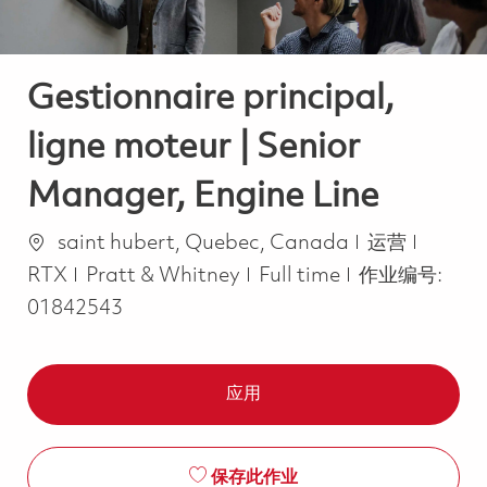
Gestionnaire principal,
ligne moteur | Senior
Manager, Engine Line
位置
类别
saint hubert, Quebec, Canada
运营
Job Type
RTX
Pratt & Whitney
Full time
作业编号:
01842543
应用
保存此作业