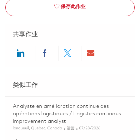
保存此作业
共享作业
Share via LinkedIn
Share via Facebook
Share via twitter
Share via ema
类似工作
Analyste en amélioration continue des
opérations logistiques / Logistics continous
improvement analyst
位置
类别
Posted Date
longueuil, Quebec, Canada
运营
07/28/2026