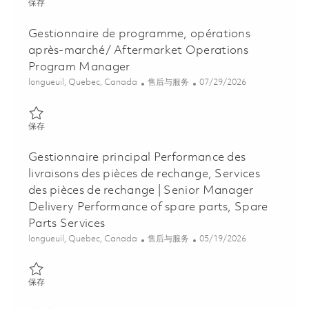
保存 Responsable de la performance contractuelle des fournisse
保存
Gestionnaire de programme, opérations
après-marché/ Aftermarket Operations
Program Manager
位置
类别
Posted Date
longueuil, Quebec, Canada
售后与服务
07/29/2026
保存 Gestionnaire de programme, opérations après-marché/ Af
保存
Gestionnaire principal Performance des
livraisons des pièces de rechange, Services
des pièces de rechange | Senior Manager
Delivery Performance of spare parts, Spare
Parts Services
位置
类别
Posted Date
longueuil, Quebec, Canada
售后与服务
05/19/2026
保存 Gestionnaire principal Performance des livraisons des pièces
保存