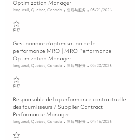
Optimization Manager
位置
类别
Posted Date
longueuil, Quebec, Canada
售后与服务
05/21/2026
保存 Gestionnaire d'optimisation de la performance MRO | MRO
保存
Gestionnaire d'optimisation de la
performance MRO | MRO Performance
Optimization Manager
位置
类别
Posted Date
longueuil, Quebec, Canada
售后与服务
05/20/2026
保存 Gestionnaire d'optimisation de la performance MRO | MRO
保存
Responsable de la performance contractuelle
des fournisseurs / Supplier Contract
Performance Manager
位置
类别
Posted Date
longueuil, Quebec, Canada
售后与服务
04/16/2026