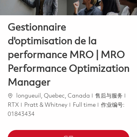
Gestionnaire
d'optimisation de la
performance MRO | MRO
Performance Optimization
Manager
位置
类别
longueuil, Quebec, Canada
售后与服务
Job Type
RTX
Pratt & Whitney
Full time
作业编号:
01843434