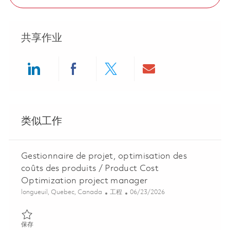
共享作业
Share via LinkedIn
Share via Facebook
Share via twitter
Share via ema
类似工作
Gestionnaire de projet, optimisation des
coûts des produits / Product Cost
Optimization project manager
位置
类别
Posted Date
longueuil, Quebec, Canada
工程
06/23/2026
保存 Gestionnaire de projet, optimisation des coûts des produits
保存