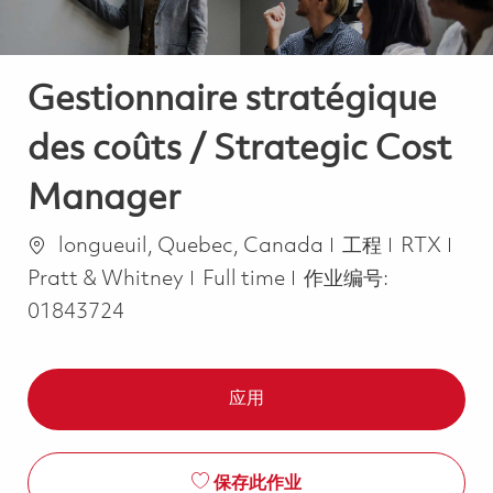
Gestionnaire stratégique
des coûts / Strategic Cost
Manager
位置
类别
longueuil, Quebec, Canada
工程
RTX
Job Type
Pratt & Whitney
Full time
作业编号:
01843724
应用
保存此作业