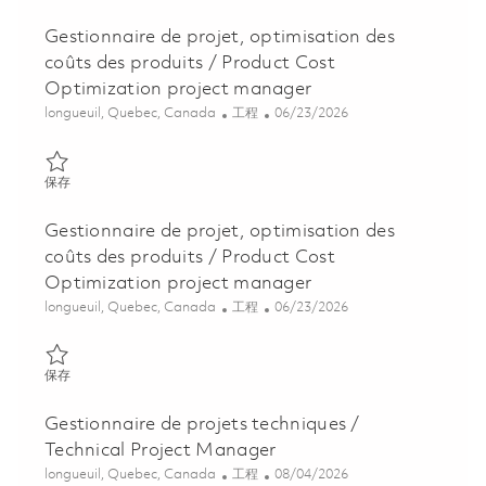
Gestionnaire de projet, optimisation des
coûts des produits / Product Cost
Optimization project manager
位置
类别
Posted Date
longueuil, Quebec, Canada
工程
06/23/2026
保存 Gestionnaire de projet, optimisation des coûts des produits
保存
Gestionnaire de projet, optimisation des
coûts des produits / Product Cost
Optimization project manager
位置
类别
Posted Date
longueuil, Quebec, Canada
工程
06/23/2026
保存 Gestionnaire de projet, optimisation des coûts des produits
保存
Gestionnaire de projets techniques /
Technical Project Manager
位置
类别
Posted Date
longueuil, Quebec, Canada
工程
08/04/2026