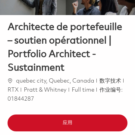
Architecte de portefeuille
– soutien opérationnel |
Portfolio Architect -
Sustainment
位置
类别
quebec city, Quebec, Canada
数字技术
Job Type
RTX
Pratt & Whitney
Full time
作业编号:
01844287
应用