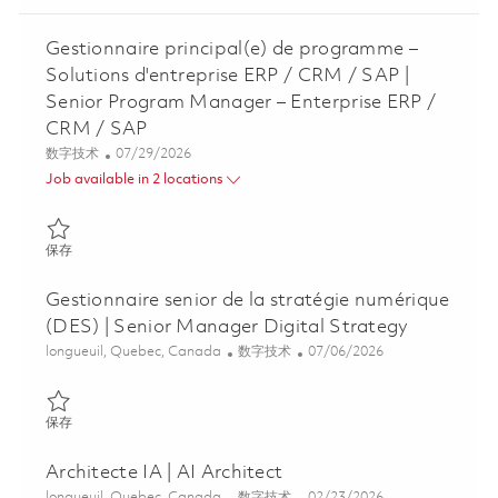
Gestionnaire principal(e) de programme –
Solutions d'entreprise ERP / CRM / SAP |
Senior Program Manager – Enterprise ERP /
CRM / SAP
类别
Posted Date
数字技术
07/29/2026
Job available in 2 locations
保存 Gestionnaire principal(e) de programme – Solutions d'entre
保存
Gestionnaire senior de la stratégie numérique
(DES) | Senior Manager Digital Strategy
位置
类别
Posted Date
longueuil, Quebec, Canada
数字技术
07/06/2026
保存 Gestionnaire senior de la stratégie numérique (DES) | Senio
保存
Architecte IA | AI Architect
位置
类别
Posted Date
longueuil, Quebec, Canada
数字技术
02/23/2026