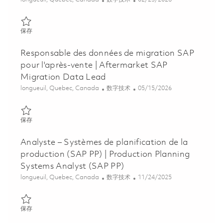
保存 Architecte IA | AI Architect 01824766
保存
Responsable des données de migration SAP
pour l'après-vente | Aftermarket SAP
Migration Data Lead
位置
类别
Posted Date
longueuil, Quebec, Canada
数字技术
05/15/2026
保存 Responsable des données de migration SAP pour l'après-ven
保存
Analyste – Systèmes de planification de la
production (SAP PP) | Production Planning
Systems Analyst (SAP PP)
位置
类别
Posted Date
longueuil, Quebec, Canada
数字技术
11/24/2025
保存 Analyste – Systèmes de planification de la production (SAP 
保存