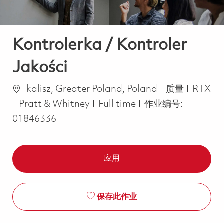
Kontrolerka / Kontroler
Jakości
位置
类别
kalisz, Greater Poland, Poland
质量
RTX
Job Type
Pratt & Whitney
Full time
作业编号:
01846336
应用
保存此作业