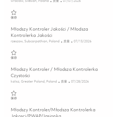
位置
类别
Posted Date
wroclaw, Silesian, Poland
质量
07/07/2026
保存 Starszy Kontroler/ Kontrolerka Jakości 01852014
保存
Młodszy Kontroler Jakości / Młodsza
Kontrolerka Jakości
位置
类别
Posted Date
rzeszow, Subcarpathian, Poland
质量
07/13/2026
保存 Młodszy Kontroler Jakości / Młodsza Kontrolerka Jakości 
保存
Młodszy Kontroler / Młodsza Kontrolerka
Czystości
位置
类别
Posted Date
kalisz, Greater Poland, Poland
质量
07/28/2026
保存 Młodszy Kontroler / Młodsza Kontrolerka Czystości 018442
保存
Młodszy Kontroler/Młodsza Kontrolerka
Jakosci/PWAP/Jasionka