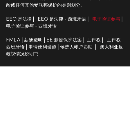
龄或任何其他受联邦保护的类别划分。
EEO 是法律
|
EEO 是法律 - 西班牙语
|
电子验证参与
|
电子验证参与 - 西班牙语
FMLA
|
薪酬透明
|
EE 测谎保护法案
|
工作权
|
工作权 -
西班牙语
|
申请便利设施
|
候选人帐户协助
|
澳大利亚反
歧视情况说明书