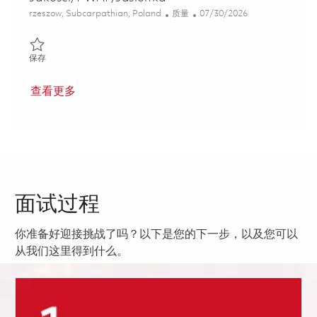
位置
类别
Posted Date
rzeszow, Subcarpathian, Poland
质量
07/30/2026
保存 Młodszy Kontroler/Młodsza Kontrolerka Jakosci/PWAP/Jas
保存
查看更多
面试过程
你准备好迎接挑战了吗？以下是您的下一步，以及您可以
从我们这里得到什么。