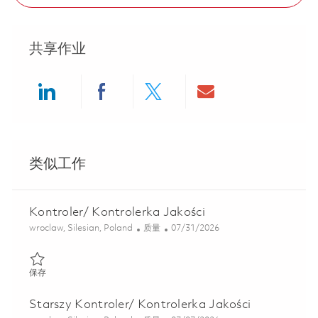
共享作业
Share via LinkedIn
Share via Facebook
Share via twitter
Share via ema
类似工作
Kontroler/ Kontrolerka Jakości
位置
类别
Posted Date
wroclaw, Silesian, Poland
质量
07/31/2026
保存 Kontroler/ Kontrolerka Jakości 01851308
保存
Starszy Kontroler/ Kontrolerka Jakości