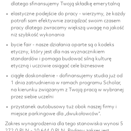
dlatego sfinansujemy Twoją składkę emerytalną
elastyczne podejście do pracy - wierzymy, że każdy
potrafi sam efektywnie zarządzać swoim czasem
pracy dlatego zwracamy większą uwagę na jakość
niż szybkość wykonania
bycie fair - nasze działania oparte są o kodeks
etyczny, który jest dla nas wyznacznikiem
standardów i pomaga budować silną kulturę
etyczną i uczciwie osiągać cele biznesowe
ciągłe doskonalenie - dofinansujemy studia już od
1 dnia zatrudnienia w ramach programu Scholar,
na kierunku związanym z Twoją pracą w wybranej
przez siebie uczelni
przystanek autobusowy tuż obok naszej firmy i
miejsce parkingowe dla „dwukołowców”.
Zakres wynagrodzenia dla tego stanowiska wynosi 5
272,0 PLN - 10 644,0 PLN. Podany zakres jest