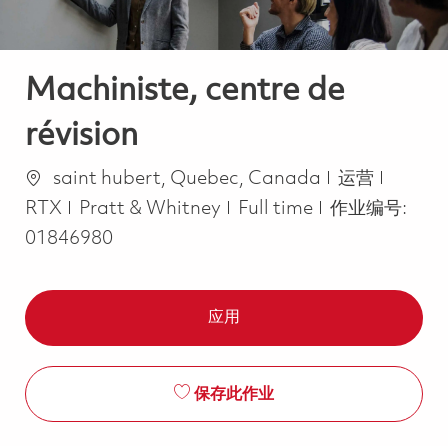
Machiniste, centre de
révision
位置
类别
saint hubert, Quebec, Canada
运营
Job Type
RTX
Pratt & Whitney
Full time
作业编号:
01846980
应用
保存此作业