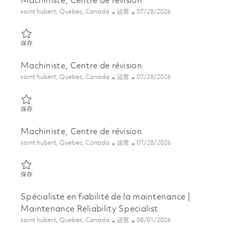
Machiniste, Centre de révision
位置
类别
Posted Date
saint hubert, Quebec, Canada
运营
07/28/2026
保存 Machiniste, Centre de révision 01854455
保存
Machiniste, Centre de révision
位置
类别
Posted Date
saint hubert, Quebec, Canada
运营
07/28/2026
保存 Machiniste, Centre de révision 01842180
保存
Machiniste, Centre de révision
位置
类别
Posted Date
saint hubert, Quebec, Canada
运营
07/28/2026
保存 Machiniste, Centre de révision 01842770
保存
Spécialiste en fiabilité de la maintenance |
Maintenance Reliability Specialist
位置
类别
Posted Date
saint hubert, Quebec, Canada
运营
08/01/2026