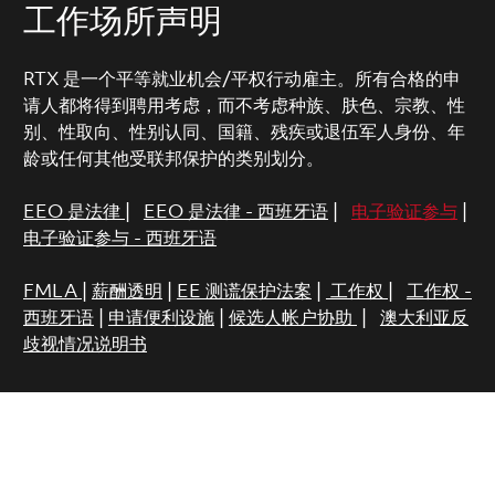
工作场所声明
RTX 是一个平等就业机会/平权行动雇主。所有合格的申
请人都将得到聘用考虑，而不考虑种族、肤色、宗教、性
别、性取向、性别认同、国籍、残疾或退伍军人身份、年
龄或任何其他受联邦保护的类别划分。
EEO 是法律
|
EEO 是法律 - 西班牙语
|
电子验证参与
|
电子验证参与 - 西班牙语
FMLA
|
薪酬透明
|
EE 测谎保护法案
|
工作权
|
工作权 -
西班牙语
|
申请便利设施
|
候选人帐户协助
|
澳大利亚反
歧视情况说明书