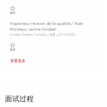
保存 Spécialiste en fiabilité de la maintenance | Maintenance Relia
保存
Inspecteur révision de la qualité / Aide
Monteur, centre mirabel
位置
类别
Posted Date
mirabel, Quebec, Canada
运营
07/13/2026
保存 Inspecteur révision de la qualité / Aide Monteur, centre mira
保存
查看更多
面试过程