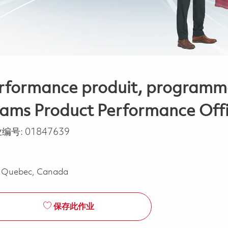
erformance produit, programmes
ams Product Performance Offi
业编号:
01847639
, Quebec, Canada
保存此作业