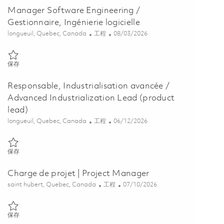
Manager Software Engineering /
Gestionnaire, Ingénierie logicielle
位置
类别
Posted Date
longueuil, Quebec, Canada
工程
08/03/2026
保存 Manager Software Engineering / Gestionnaire, Ingénierie logicie
保存
Responsable, Industrialisation avancée /
Advanced Industrialization Lead (product
lead)
位置
类别
Posted Date
longueuil, Quebec, Canada
工程
06/12/2026
保存 Responsable, Industrialisation avancée / Advanced Industrializa
保存
Charge de projet | Project Manager
位置
类别
Posted Date
saint hubert, Quebec, Canada
工程
07/10/2026
保存 Charge de projet | Project Manager 01856787
保存