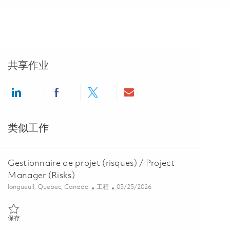
共享作业
Share via LinkedIn
Share via Facebook
Share via twitter
Share via email
类似工作
Gestionnaire de projet (risques) / Project
Manager (Risks)
位置
类别
Posted Date
longueuil, Quebec, Canada
工程
05/25/2026
保存 Gestionnaire de projet (risques) / Project Manager (Risks) 0183
保存