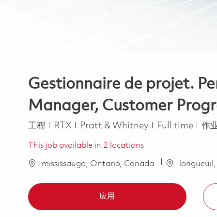
Gestionnaire de projet. P
Manager, Customer Progr
类别
Job Type
工程
RTX
Pratt & Whitney
Full time
作
This job available in 2 locations
mississauga, Ontario, Canada
longueuil
应用