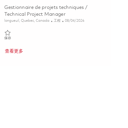
Gestionnaire de projets techniques /
Technical Project Manager
位置
类别
Posted Date
longueuil, Quebec, Canada
工程
08/04/2026
保存 Gestionnaire de projets techniques / Technical Project Manager
保存
查看更多