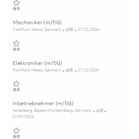
保存 Space Monteur (m/f/d) 01861982
保存
Mechaniker (m/f/d)
位置
类别
Posted Date
frankfurt, Hesse, Germany
运营
07/22/2026
保存 Mechaniker (m/f/d) 01859244
保存
Elektroniker (m/f/d)
位置
类别
Posted Date
frankfurt, Hesse, Germany
运营
07/22/2026
保存 Elektroniker (m/f/d) 01859242
保存
Inbetriebnehmer (m/f/d)
位置
类别
heidelberg, Baden-Wurttemberg, Germany
运营
Posted Date
07/01/2026
保存 Inbetriebnehmer (m/f/d) 01856639
保存