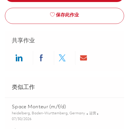
保存此作业
共享作业
Share via LinkedIn
Share via Facebook
Share via twitter
Share via ema
类似工作
Space Monteur (m/f/d)
位置
类别
heidelberg, Baden-Wurttemberg, Germany
运营
Posted Date
07/30/2026