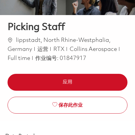
Picking Staff
位置
lippstadt, North Rhine-Westphalia,
类别
Job 
Germany
运营
RTX
Collins Aerospace
Full time
作业编号:
01847917
应用
保存此作业