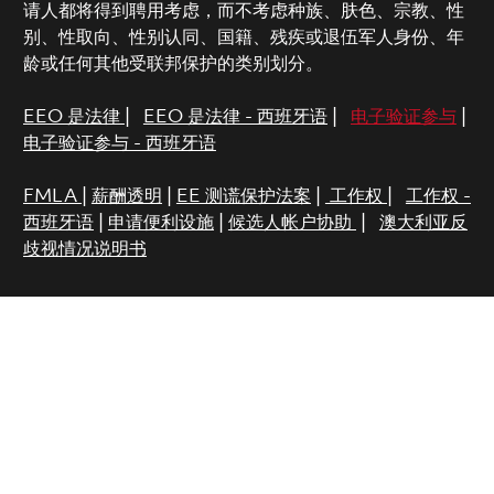
请人都将得到聘用考虑，而不考虑种族、肤色、宗教、性
别、性取向、性别认同、国籍、残疾或退伍军人身份、年
龄或任何其他受联邦保护的类别划分。
EEO 是法律
|
EEO 是法律 - 西班牙语
|
电子验证参与
|
电子验证参与 - 西班牙语
FMLA
|
薪酬透明
|
EE 测谎保护法案
|
工作权
|
工作权 -
西班牙语
|
申请便利设施
|
候选人帐户协助
|
澳大利亚反
歧视情况说明书