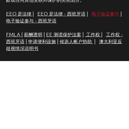
龄或任何其他受联邦保护的类别划分。
EEO 是法律
|
EEO 是法律 - 西班牙语
|
电子验证参与
|
电子验证参与 - 西班牙语
FMLA
|
薪酬透明
|
EE 测谎保护法案
|
工作权
|
工作权 -
西班牙语
|
申请便利设施
|
候选人帐户协助
|
澳大利亚反
歧视情况说明书