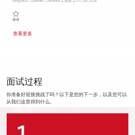
位置
类别
Posted Date
longueuil, Quebec, Canada
运营
07/28/2026
保存 Machiniste CNC 01828307
保存
查看更多
面试过程
你准备好迎接挑战了吗？以下是您的下一步，以及您可以
从我们这里得到什么。