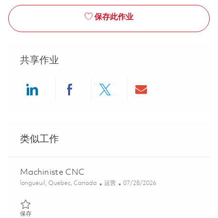
保存此作业
共享作业
Share via LinkedIn
Share via Facebook
Share via twitter
Share via ema
类似工作
Machiniste CNC
位置
类别
Posted Date
longueuil, Quebec, Canada
运营
07/28/2026
保存 Machiniste CNC 01842700
保存