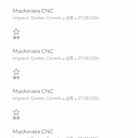
Machiniste CNC
位置
类别
Posted Date
longueuil, Quebec, Canada
运营
07/28/2026
保存 Machiniste CNC 01842768
保存
Machiniste CNC
位置
类别
Posted Date
longueuil, Quebec, Canada
运营
07/28/2026
保存 Machiniste CNC 01832925
保存
Machiniste CNC
位置
类别
Posted Date
longueuil, Quebec, Canada
运营
07/28/2026
保存 Machiniste CNC 01861134
保存
Machiniste CNC