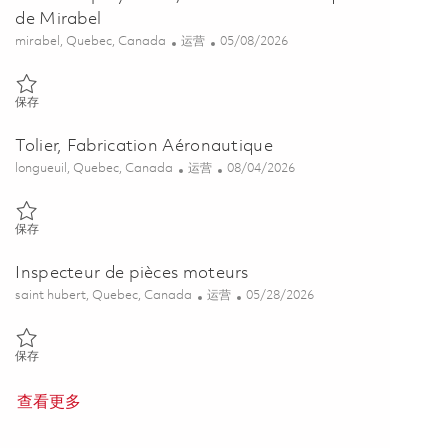
de Mirabel
位置
类别
Posted Date
mirabel, Quebec, Canada
运营
05/08/2026
保存 Monteur polyvalent, Centre Aéronautique de Mirabel 01835951
保存
Tolier, Fabrication Aéronautique
位置
类别
Posted Date
longueuil, Quebec, Canada
运营
08/04/2026
保存 Tolier, Fabrication Aéronautique 01858971
保存
Inspecteur de pièces moteurs
位置
类别
Posted Date
saint hubert, Quebec, Canada
运营
05/28/2026
保存 Inspecteur de pièces moteurs 01842140
保存
查看更多