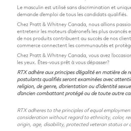
Le masculin est utilisé sans discrimination et uniqu
demande d’emploi de tous les candidats qualifiés.
Chez Pratt & Whitney Canada, nous allions passion
entretenir les moteurs d’aéronefs les plus avancés e
de nos produits contribuent au succès de nos clients
commerce connectent les communautés et protègent
Chez Pratt & Whitney Canada, vous avez l’occasion de
les yeux. Êtes-vous prêt à vous dépasser?
RTX adhère aux principes d’égalité en matière de 
postulants qualifiés seront examinées avec attentio
religion, de genre, d’orientation ou d’identité sexue
d’ancien combattant protégé ou de toute autre cara
RTX adheres to the principles of equal employment. 
consideration without regard to ethnicity, color, re
origin, age, disability, protected veteran status or