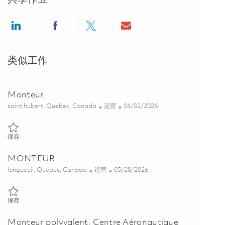
Share via LinkedIn
Share via Facebook
Share via twitter
Share via email
类似工作
Monteur
位置
类别
Posted Date
saint hubert, Quebec, Canada
运营
06/02/2026
保存 Monteur 01850066
保存
MONTEUR
位置
类别
Posted Date
longueuil, Quebec, Canada
运营
05/28/2026
保存 MONTEUR 01842584
保存
Monteur polyvalent, Centre Aéronautique