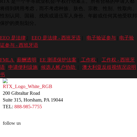
RTX 是一个平等就业机会/平权行动雇主。所有合格的申请人都
将得到聘用考虑，而不考虑种族、肤色、宗教、性别、性取向、
性别认同、国籍、残疾或退伍军人身份、年龄或任何其他受联邦
保护的类别划分。
EEO 是法律
|
EEO 是法律 - 西班牙语
|
电子验证参与
|
电子验
证参与 - 西班牙语
FMLA
|
薪酬透明
|
EE 测谎保护法案
|
工作权
|
工作权 - 西班牙
语
|
申请便利设施
|
候选人帐户协助
|
澳大利亚反歧视情况说明
书
200 Gibraltar Road
Suite 315, Horsham, PA 19044
TEL:
888-985-7755
follow us