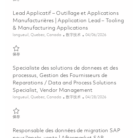
Lead Applicatif – Outillage et Applications
Manufacturières | Application Lead – Tooling
& Manufacturing Applications
位置
类别
Posted Date
longueuil, Quebec, Canada
数字技术
04/06/2026
保存 Lead Applicatif – Outillage et Applications Manufacturières 
保存
Specialiste des solutions de donnees et des
processus, Gestion des Fournisseurs de
Reparations / Data and Process Solutions
Specialist, Vendor Management
位置
类别
Posted Date
longueuil, Quebec, Canada
数字技术
04/28/2026
保存 Specialiste des solutions de donnees et des processus, Gest
保存
Responsable des données de migration SAP