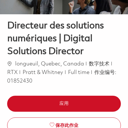
Directeur des solutions
numériques | Digital
Solutions Director
位置
类别
longueuil, Quebec, Canada
数字技术
Job Type
RTX
Pratt & Whitney
Full time
作业编号:
01852430
应用
保存此作业