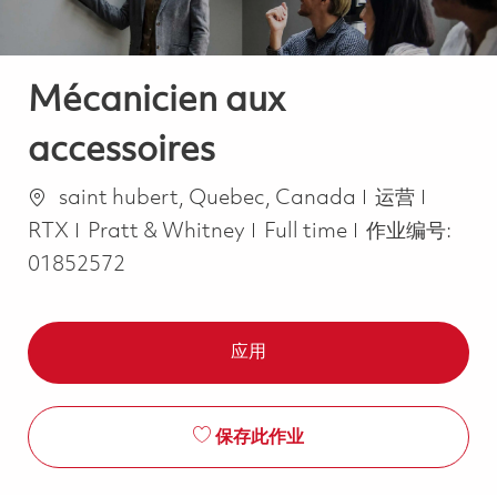
Mécanicien aux
accessoires
位置
类别
saint hubert, Quebec, Canada
运营
Job Type
RTX
Pratt & Whitney
Full time
作业编号:
01852572
应用
保存此作业