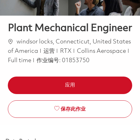
Plant Mechanical Engineer
位置
windsor locks, Connecticut, United States
类别
Job
of America
运营
RTX
Collins Aerospace
Full time
作业编号:
01853750
应用
保存此作业