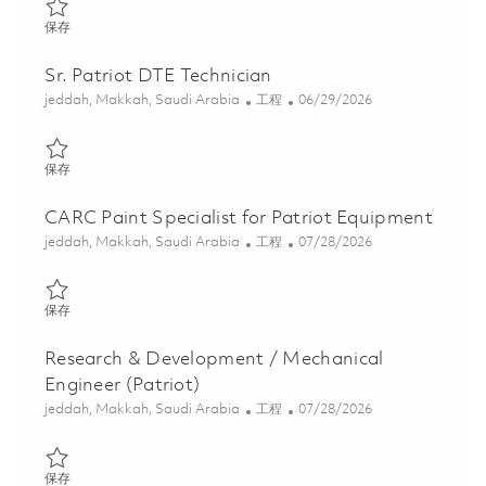
保存 P247 Technician 01854565
保存
Sr. Patriot DTE Technician
位置
类别
Posted Date
jeddah, Makkah, Saudi Arabia
工程
06/29/2026
保存 Sr. Patriot DTE Technician 01854558
保存
CARC Paint Specialist for Patriot Equipment
位置
类别
Posted Date
jeddah, Makkah, Saudi Arabia
工程
07/28/2026
保存 CARC Paint Specialist for Patriot Equipment 01862229
保存
Research & Development / Mechanical
Engineer (Patriot)
位置
类别
Posted Date
jeddah, Makkah, Saudi Arabia
工程
07/28/2026
保存 Research & Development / Mechanical Engineer (Patriot) 0
保存