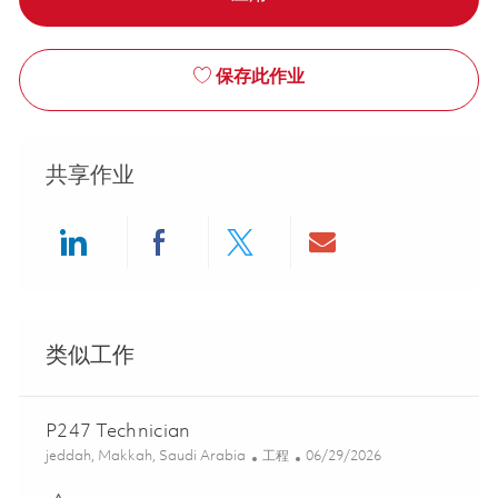
保存此作业
共享作业
Share via LinkedIn
Share via Facebook
Share via twitter
Share via ema
类似工作
P247 Technician
位置
类别
Posted Date
jeddah, Makkah, Saudi Arabia
工程
06/29/2026