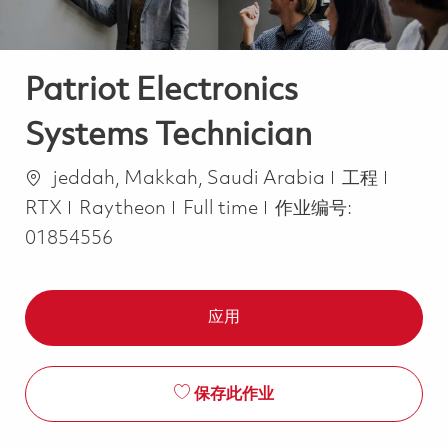
Patriot Electronics
Systems Technician
位置
类别
jeddah, Makkah, Saudi Arabia
工程
Job Type
RTX
Raytheon
Full time
作业编号:
01854556
应用
保存此作业