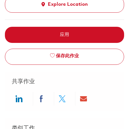
Explore Location
应用
保存此作业
共享作业
Share via LinkedIn
Share via Facebook
Share via twitter
Share via ema
类似工作