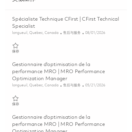
Spécialiste Technique CFirst | CFirst Technical
Specialist
位置
类别
Posted Date
longueuil, Quebec, Canada
售后与服务
08/01/2026
保存 Spécialiste Technique CFirst | CFirst Technical Specialist 018
保存
Gestionnaire d'optimisation de la
performance MRO | MRO Performance
Optimization Manager
位置
类别
Posted Date
longueuil, Quebec, Canada
售后与服务
05/21/2026
保存 Gestionnaire d'optimisation de la performance MRO | MRO
保存
Gestionnaire d'optimisation de la
performance MRO | MRO Performance
Optimization Manager