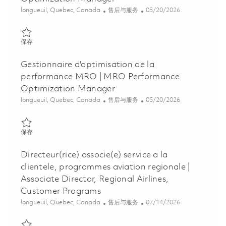
位置
类别
Posted Date
longueuil, Quebec, Canada
售后与服务
05/20/2026
保存 Gestionnaire d'optimisation de la performance MRO | MRO
保存
Gestionnaire d'optimisation de la
performance MRO | MRO Performance
Optimization Manager
位置
类别
Posted Date
longueuil, Quebec, Canada
售后与服务
05/20/2026
保存 Gestionnaire d'optimisation de la performance MRO | MRO
保存
Directeur(rice) associe(e) service a la
clientele, programmes aviation regionale |
Associate Director, Regional Airlines,
Customer Programs
位置
类别
Posted Date
longueuil, Quebec, Canada
售后与服务
07/14/2026