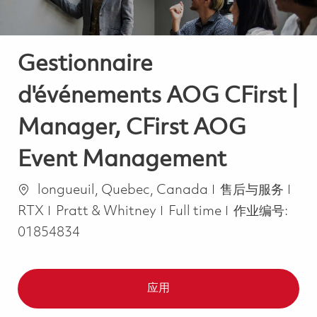
Gestionnaire
d'événements AOG CFirst |
Manager, CFirst AOG
Event Management
位置
类别
longueuil, Quebec, Canada
售后与服务
Job Type
RTX
Pratt & Whitney
Full time
作业编号:
01854834
应用