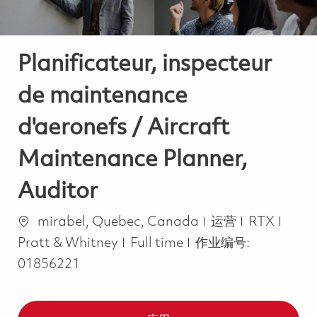
Planificateur, inspecteur
de maintenance
d'aeronefs / Aircraft
Maintenance Planner,
Auditor
位置
类别
mirabel, Quebec, Canada
运营
RTX
Job Type
Pratt & Whitney
Full time
作业编号:
01856221