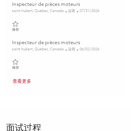
Inspecteur de pièces moteurs
位置
类别
Posted Date
saint hubert, Quebec, Canada
运营
07/31/2026
保存 Inspecteur de pièces moteurs 01863389
保存
Inspecteur de pièces moteurs
位置
类别
Posted Date
saint hubert, Quebec, Canada
运营
06/02/2026
保存 Inspecteur de pièces moteurs 01850086
保存
查看更多
面试过程