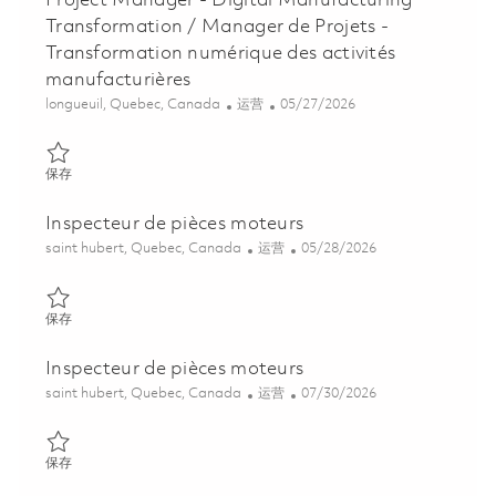
Project Manager - Digital Manufacturing
Transformation / Manager de Projets -
Transformation numérique des activités
manufacturières
位置
类别
Posted Date
longueuil, Quebec, Canada
运营
05/27/2026
保存 Project Manager - Digital Manufacturing Transformation / M
保存
Inspecteur de pièces moteurs
位置
类别
Posted Date
saint hubert, Quebec, Canada
运营
05/28/2026
保存 Inspecteur de pièces moteurs 01842140
保存
Inspecteur de pièces moteurs
位置
类别
Posted Date
saint hubert, Quebec, Canada
运营
07/30/2026
保存 Inspecteur de pièces moteurs 01828310
保存