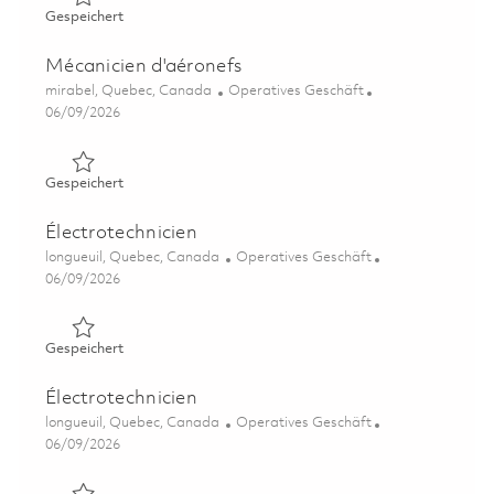
Gespeichert Mécanicien d'aéronefs 01828340
Gespeichert
Mécanicien d'aéronefs
Ort
Kategorie
mirabel, Quebec, Canada
Operatives Geschäft
Posted Date
06/09/2026
Gespeichert Mécanicien d'aéronefs 01848966
Gespeichert
Électrotechnicien
Ort
Kategorie
longueuil, Quebec, Canada
Operatives Geschäft
Posted Date
06/09/2026
Gespeichert Électrotechnicien 01850094
Gespeichert
Électrotechnicien
Ort
Kategorie
longueuil, Quebec, Canada
Operatives Geschäft
Posted Date
06/09/2026