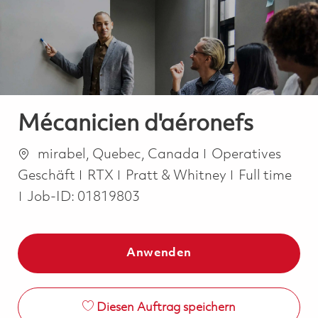
-
-
Mécanicien d'aéronefs
Ort
Kategorie
mirabel, Quebec, Canada
Operatives
Job Type
Geschäft
RTX
Pratt & Whitney
Full time
Job-ID:
01819803
Anwenden
Diesen Auftrag speichern