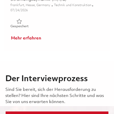
Ort
Kategorie
frankfurt, Hesse, Germany
Technik und Konstruktion
Posted Date
07/24/2026
Gespeichert Simulations Ingenieur/ Berechnungsingenie
Gespeichert
Mehr erfahren
Der Interviewprozess
Sind Sie bereit, sich der Herausforderung zu
stellen? Hier sind Ihre nächsten Schritte und was
Sie von uns erwarten können.