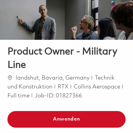
-
-
Product Owner - Military
Line
Ort
Kategorie
landshut, Bavaria, Germany
Technik
Job
und Konstruktion
RTX
Collins Aerospace
Full time
Job-ID:
01827366
Anwenden