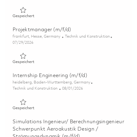
Gespeichert Inżynier Industrializacji Produktu (Product I
Gespeichert
Projektmanager (m/f/d)
Ort
Kategorie
frankfurt, Hesse, Germany
Technik und Konstruktion
Posted Date
07/29/2026
Gespeichert Projektmanager (m/f/d) 01859246
Gespeichert
Internship Engineering (m/f/d)
Ort
heidelberg, Baden-Wurttemberg, Germany
Kategorie
Posted Date
Technik und Konstruktion
08/01/2026
Gespeichert Internship Engineering (m/f/d) 01863601
Gespeichert
Simulations Ingenieur/ Berechnungsingenieur
Schwerpunkt Aeroakustik Design /
Strömungsdynamik (m/f/d)