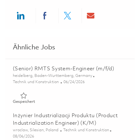
Share via LinkedIn
Share via Facebook
Share via twitter
Share via ema
Ähnliche Jobs
(Senior) RMTS System-Engineer (m/f/d)
Ort
heidelberg, Baden-Wurttemberg, Germany
Kategorie
Posted Date
Technik und Konstruktion
06/24/2026
Gespeichert (Senior) RMTS System-Engineer (m/f/d) 01
Gespeichert
Inżynier Industrializacji Produktu (Product
Industrialization Engineer) (K/M)
Ort
Kategorie
wroclaw, Silesian, Poland
Technik und Konstruktion
Posted Date
08/06/2026