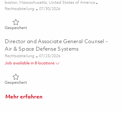
Ort
boston, Massachusetts, United States of America
Kategorie
Posted Date
Rechtsabteilung
07/30/2026
Gespeichert Associate Director, Analytics & Corrective Actio
Gespeichert
Director and Associate General Counsel -
Air & Space Defense Systems
Kategorie
Posted Date
Rechtsabteilung
07/23/2026
Job available in 8 locations
Gespeichert Director and Associate General Counsel - Air &
Gespeichert
Mehr erfahren