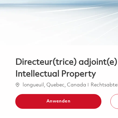
Directeur(trice) adjoint(e)
Intellectual Property
Ort
Kategorie
longueuil, Quebec, Canada
Rechtsabte
Anwenden