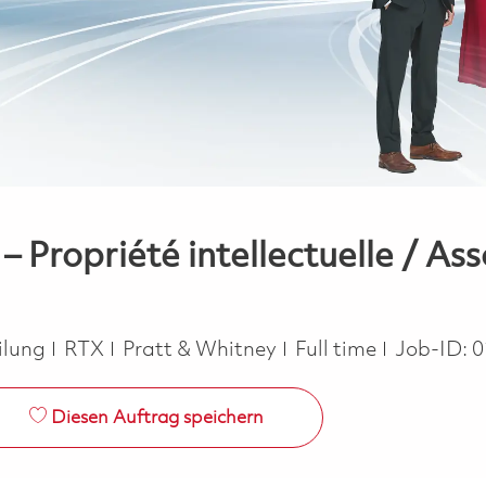
 – Propriété intellectuelle / As
Job Type
ilung
RTX
Pratt & Whitney
Full time
Job-ID:
0
Diesen Auftrag speichern