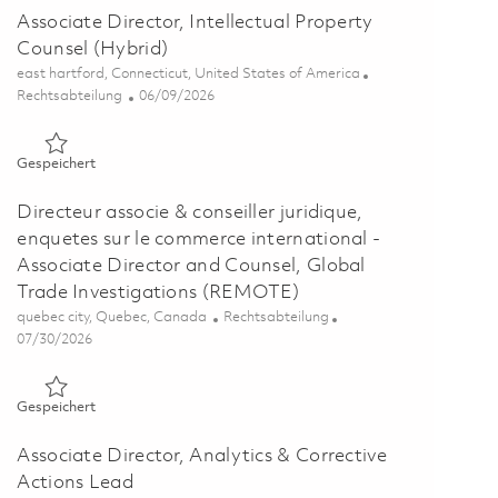
Associate Director, Intellectual Property
Counsel (Hybrid)
Ort
east hartford, Connecticut, United States of America
Kategorie
Posted Date
Rechtsabteilung
06/09/2026
Gespeichert Associate Director, Intellectual Property Counse
Gespeichert
Directeur associe & conseiller juridique,
enquetes sur le commerce international -
Associate Director and Counsel, Global
Trade Investigations (REMOTE)
Ort
Kategorie
quebec city, Quebec, Canada
Rechtsabteilung
Posted Date
07/30/2026
Gespeichert Directeur associe & conseiller juridique, enquet
Gespeichert
Associate Director, Analytics & Corrective
Actions Lead