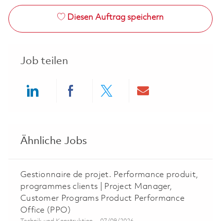
Diesen Auftrag speichern
Job teilen
Share via LinkedIn
Share via Facebook
Share via twitter
Share via ema
Ähnliche Jobs
Gestionnaire de projet. Performance produit,
programmes clients | Project Manager,
Customer Programs Product Performance
Office (PPO)
Kategorie
Posted Date