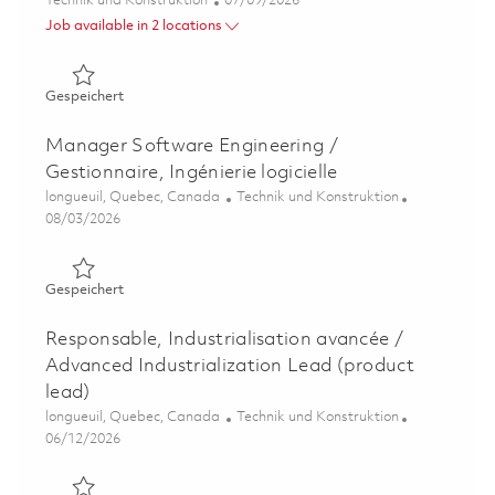
Technik und Konstruktion
07/09/2026
Job available in 2 locations
Gespeichert Gestionnaire de projet. Performance produ
Gespeichert
Manager Software Engineering /
Gestionnaire, Ingénierie logicielle
Ort
Kategorie
longueuil, Quebec, Canada
Technik und Konstruktion
Posted Date
08/03/2026
Gespeichert Manager Software Engineering / Gestionnaire
Gespeichert
Responsable, Industrialisation avancée /
Advanced Industrialization Lead (product
lead)
Ort
Kategorie
longueuil, Quebec, Canada
Technik und Konstruktion
Posted Date
06/12/2026