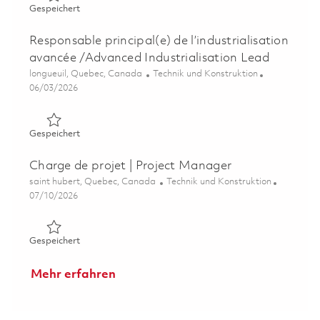
Gespeichert Responsable, Industrialisation avancée / Ad
Gespeichert
Responsable principal(e) de l’industrialisation
avancée /Advanced Industrialisation Lead
Ort
Kategorie
longueuil, Quebec, Canada
Technik und Konstruktion
Posted Date
06/03/2026
Gespeichert Responsable principal(e) de l’industrialisat
Gespeichert
Charge de projet | Project Manager
Ort
Kategorie
saint hubert, Quebec, Canada
Technik und Konstruktion
Posted Date
07/10/2026
Gespeichert Charge de projet | Project Manager 018567
Gespeichert
Mehr erfahren