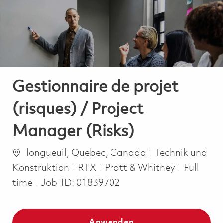
-
-
Gestionnaire de projet
(risques) / Project
Manager (Risks)
Ort
Kategorie
longueuil, Quebec, Canada
Technik und
Job Type
Konstruktion
RTX
Pratt & Whitney
Full
time
Job-ID:
01839702
Anwenden