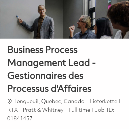
-
-
Business Process
Management Lead -
Gestionnaires des
Processus d'Affaires
Ort
Kategorie
longueuil, Quebec, Canada
Lieferkette
Job Type
RTX
Pratt & Whitney
Full time
Job-ID:
01841457