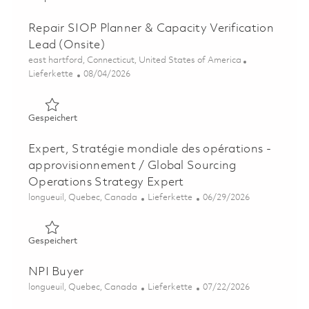
Repair SIOP Planner & Capacity Verification
Lead (Onsite)
Ort
east hartford, Connecticut, United States of America
Kategorie
Posted Date
Lieferkette
08/04/2026
Gespeichert Repair SIOP Planner & Capacity Verificatio
Gespeichert
Expert, Stratégie mondiale des opérations -
approvisionnement / Global Sourcing
Operations Strategy Expert
Ort
Kategorie
Posted Date
longueuil, Quebec, Canada
Lieferkette
06/29/2026
Gespeichert Expert, Stratégie mondiale des opérations 
Gespeichert
NPI Buyer
Ort
Kategorie
Posted Date
longueuil, Quebec, Canada
Lieferkette
07/22/2026