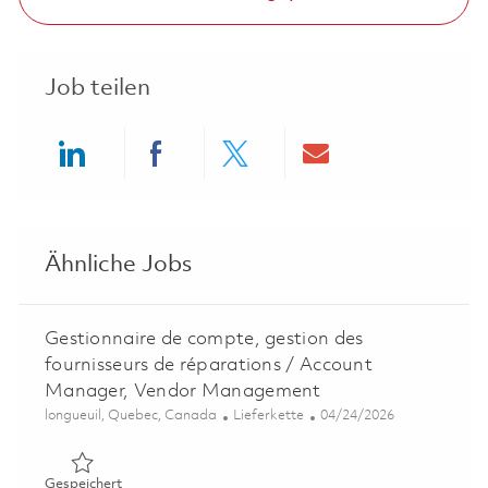
Job teilen
Share via LinkedIn
Share via Facebook
Share via twitter
Share via ema
Ähnliche Jobs
Gestionnaire de compte, gestion des
fournisseurs de réparations / Account
Manager, Vendor Management
Ort
Kategorie
Posted Date
longueuil, Quebec, Canada
Lieferkette
04/24/2026
Gespeichert Gestionnaire de compte, gestion des fourn
Gespeichert