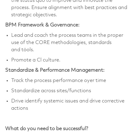
the status quo to improve and innovate the
process. Ensure alignment with best practices and
strategic
objectives
.
BPM Framework & Governance:
Lead and coach the process teams in the proper
use of the CORE methodologies, standards
and
töols
.
Promote a Cl culture.
Standardize & Performance Management:
Track the process performance oyer time
S
tandardize across sites/functions
D
rive
identif
y
systemic issues and drive corrective
actions
What do you need to be successful?