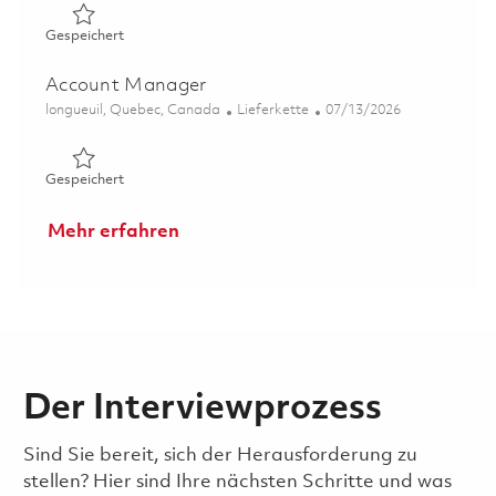
Gespeichert NPI Buyer 01858707
Gespeichert
Account Manager
Ort
Kategorie
Posted Date
longueuil, Quebec, Canada
Lieferkette
07/13/2026
Gespeichert Account Manager 01857259
Gespeichert
Mehr erfahren
Der Interviewprozess
Sind Sie bereit, sich der Herausforderung zu
stellen? Hier sind Ihre nächsten Schritte und was