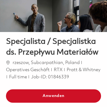
-
-
Specjalista / Specjalistka
ds. Przepływu Materiałów
Ort
Kategorie
rzeszow, Subcarpathian, Poland
Operatives Geschäft
RTX
Pratt & Whitney
Job Type
Full time
Job-ID:
01846339
Anwenden