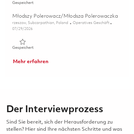
Gespeichert Mistrz Produkcji / Mistrzyni Produkcji 01860
Gespeichert
Młodszy Polerowacz/Młodsza Polerowaczka
Ort
Kategorie
rzeszow, Subcarpathian, Poland
Operatives Geschäft
Posted Date
07/29/2026
Gespeichert Młodszy Polerowacz/Młodsza Polerowaczk
Gespeichert
Mehr erfahren
Der Interviewprozess
Sind Sie bereit, sich der Herausforderung zu
stellen? Hier sind Ihre nächsten Schritte und was