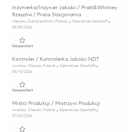
Inżynierka/Inżynier Jakości / Pratt&Whitney
Rzeszów / Praca Stacjonarna
Ort
Kategorie
rzeszow, Subcarpathian, Poland
Operatives Geschäft
Posted Date
06/03/2026
Gespeichert Inżynierka/Inżynier Jakości / Pratt&Whitne
Gespeichert
Kontroler / Kontrolerka Jakości NDT
Ort
Kategorie
wroclaw, Silesian, Poland
Operatives Geschäft
Posted Date
04/14/2026
Gespeichert Kontroler / Kontrolerka Jakości NDT 01838
Gespeichert
Mistrz Produkcji / Mistrzyni Produkcji
Ort
Kategorie
wroclaw, Silesian, Poland
Operatives Geschäft
Posted Date
07/20/2026