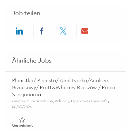
Job teilen
Share via LinkedIn
Share via Facebook
Share via twitter
Share via ema
Ähnliche Jobs
Planistka/ Planista/ Analityczka/Analityk
Biznesowy/ Pratt&Whitney Rzeszów / Praca
Stacjonarna
Ort
Kategorie
rzeszow, Subcarpathian, Poland
Operatives Geschäft
Posted Date
06/03/2026
Gespeichert Planistka/ Planista/ Analityczka/Analityk 
Gespeichert