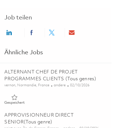
Job teilen
Share via LinkedIn
Share via Facebook
Share via twitter
Share via email
Ähnliche Jobs
ALTERNANT CHEF DE PROJET
PROGRAMMES CLIENTS (Tous genres)
Ort
Kategorie
Posted Date
vernon, Normandie, France
andere
02/10/2026
Gespeichert ALTERNANT CHEF DE PROJET PROGRAMMES CL
Gespeichert
APPROVISIONNEUR DIRECT
SENIOR(Tous genre)