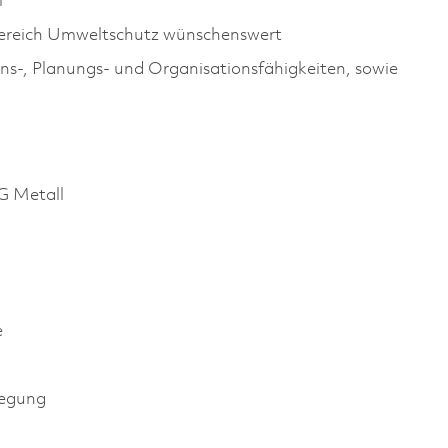
l
Bereich Umweltschutz wünschenswert
-, Planungs- und Organisationsfähigkeiten, sowie
G Metall
e
legung