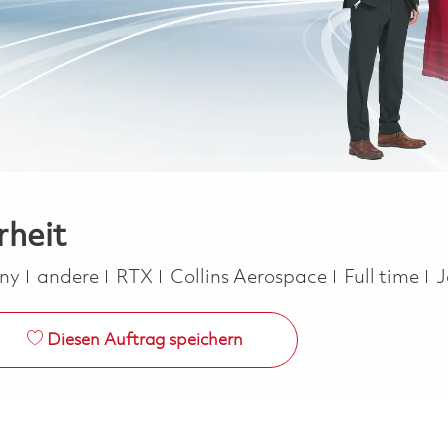
rheit
Kategorie
Job Type
any
andere
RTX
Collins Aerospace
Full time
J
Diesen Auftrag speichern