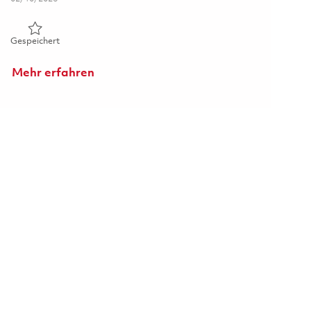
Gespeichert Technicien Réparation Aéronautique 01795043
Gespeichert
Mehr erfahren