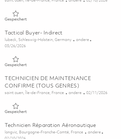
Ort
Kategorie
Posted Date
saint ouen, Île-de-France, France
andere
02/10/2026
Gespeichert APPROVISIONNEUR DIRECT SENIOR(Tous genr
Gespeichert
Tactical Buyer- Indirect
Ort
Kategorie
lubeck, Schleswig-Holstein, Germany
andere
Posted Date
03/26/2026
Gespeichert Tactical Buyer- Indirect 01828499
Gespeichert
TECHNICIEN DE MAINTENANCE
CONFIRME (TOUS GENRES)
Ort
Kategorie
Posted Date
saint ouen, Île-de-France, France
andere
02/11/2026
Gespeichert TECHNICIEN DE MAINTENANCE CONFIRME (
Gespeichert
Technicien Réparation Aéronautique
Ort
Kategorie
longvic, Bourgogne-Franche-Comté, France
andere
Posted Date
02/10/2026